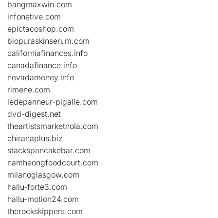
bangmaxwin.com
infonetive.com
epictacoshop.com
biopuraskinserum.com
californiafinances.info
canadafinance.info
nevadamoney.info
rimene.com
ledepanneur-pigalle.com
dvd-digest.net
theartistsmarketnola.com
chiranaplus.biz
stackspancakebar.com
namheongfoodcourt.com
milanoglasgow.com
hallu-forte3.com
hallu-motion24.com
therockskippers.com