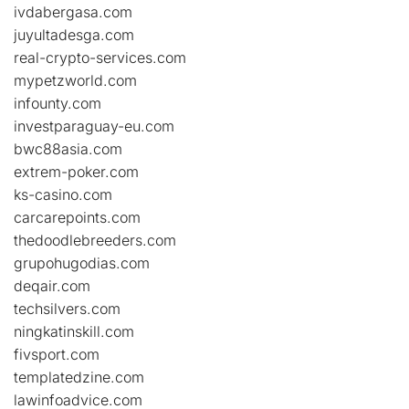
ivdabergasa.com
juyultadesga.com
real-crypto-services.com
mypetzworld.com
infounty.com
investparaguay-eu.com
bwc88asia.com
extrem-poker.com
ks-casino.com
carcarepoints.com
thedoodlebreeders.com
grupohugodias.com
deqair.com
techsilvers.com
ningkatinskill.com
fivsport.com
templatedzine.com
lawinfoadvice.com