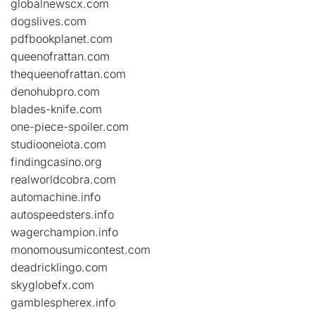
globalnewscx.com
dogslives.com
pdfbookplanet.com
queenofrattan.com
thequeenofrattan.com
denohubpro.com
blades-knife.com
one-piece-spoiler.com
studiooneiota.com
findingcasino.org
realworldcobra.com
automachine.info
autospeedsters.info
wagerchampion.info
monomousumicontest.com
deadricklingo.com
skyglobefx.com
gamblespherex.info