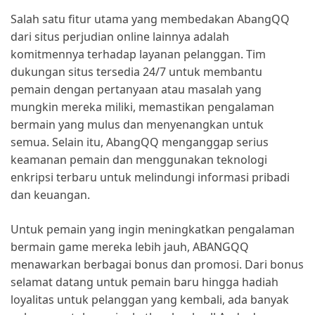
Salah satu fitur utama yang membedakan AbangQQ
dari situs perjudian online lainnya adalah
komitmennya terhadap layanan pelanggan. Tim
dukungan situs tersedia 24/7 untuk membantu
pemain dengan pertanyaan atau masalah yang
mungkin mereka miliki, memastikan pengalaman
bermain yang mulus dan menyenangkan untuk
semua. Selain itu, AbangQQ menganggap serius
keamanan pemain dan menggunakan teknologi
enkripsi terbaru untuk melindungi informasi pribadi
dan keuangan.
Untuk pemain yang ingin meningkatkan pengalaman
bermain game mereka lebih jauh, ABANGQQ
menawarkan berbagai bonus dan promosi. Dari bonus
selamat datang untuk pemain baru hingga hadiah
loyalitas untuk pelanggan yang kembali, ada banyak