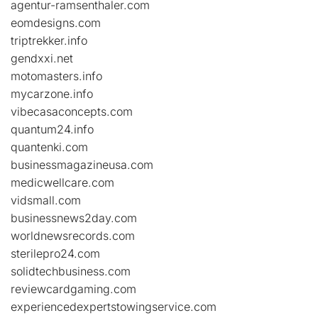
agentur-ramsenthaler.com
eomdesigns.com
triptrekker.info
gendxxi.net
motomasters.info
mycarzone.info
vibecasaconcepts.com
quantum24.info
quantenki.com
businessmagazineusa.com
medicwellcare.com
vidsmall.com
businessnews2day.com
worldnewsrecords.com
sterilepro24.com
solidtechbusiness.com
reviewcardgaming.com
experiencedexpertstowingservice.com