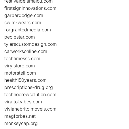
festivaldelamalou.com
firstsigninnovations.com
garberdodge.com
swim-wears.com
forgrantedmedia.com
peolpstar.com
tylerscustomdesign.com
carworksonline.com
techtimesss.com
virylstore.com
motorstell.com
health150years.com
prescriptions-drug.org
technocrewsolution.com
viraltokvibes.com
vivianebritoimoveis.com
magforbes.net
monkeycap.org