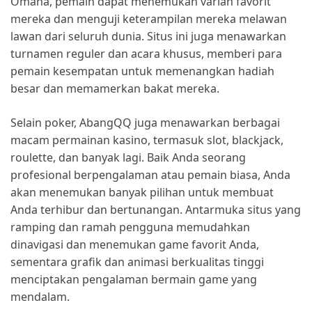
Omaha, pemain dapat menemukan varian favorit
mereka dan menguji keterampilan mereka melawan
lawan dari seluruh dunia. Situs ini juga menawarkan
turnamen reguler dan acara khusus, memberi para
pemain kesempatan untuk memenangkan hadiah
besar dan memamerkan bakat mereka.
Selain poker, AbangQQ juga menawarkan berbagai
macam permainan kasino, termasuk slot, blackjack,
roulette, dan banyak lagi. Baik Anda seorang
profesional berpengalaman atau pemain biasa, Anda
akan menemukan banyak pilihan untuk membuat
Anda terhibur dan bertunangan. Antarmuka situs yang
ramping dan ramah pengguna memudahkan
dinavigasi dan menemukan game favorit Anda,
sementara grafik dan animasi berkualitas tinggi
menciptakan pengalaman bermain game yang
mendalam.