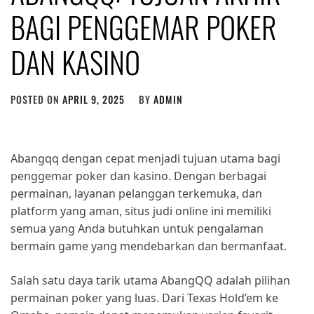
BAGI PENGGEMAR POKER
DAN KASINO
POSTED ON
APRIL 9, 2025
BY
ADMIN
Abangqq dengan cepat menjadi tujuan utama bagi
penggemar poker dan kasino. Dengan berbagai
permainan, layanan pelanggan terkemuka, dan
platform yang aman, situs judi online ini memiliki
semua yang Anda butuhkan untuk pengalaman
bermain game yang mendebarkan dan bermanfaat.
Salah satu daya tarik utama AbangQQ adalah pilihan
permainan poker yang luas. Dari Texas Hold’em ke