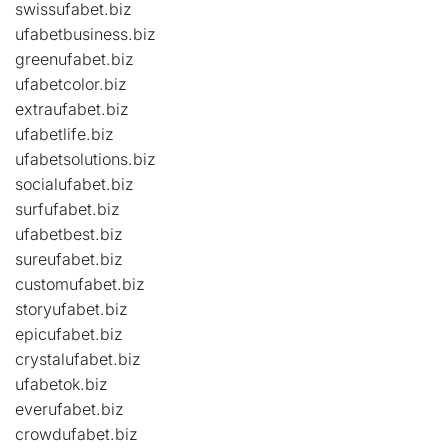
swissufabet.biz
ufabetbusiness.biz
greenufabet.biz
ufabetcolor.biz
extraufabet.biz
ufabetlife.biz
ufabetsolutions.biz
socialufabet.biz
surfufabet.biz
ufabetbest.biz
sureufabet.biz
customufabet.biz
storyufabet.biz
epicufabet.biz
crystalufabet.biz
ufabetok.biz
everufabet.biz
crowdufabet.biz