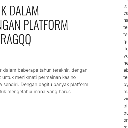
IK DALAM
t
c
ENGAN PLATFORM
h
t
ARAGQQ
t
g
i
y
h
er dalam beberapa tahun terakhir, dengan
e
t untuk menikmati permainan kasino
t
 sendiri. Dengan begitu banyak platform
b
 untuk mengetahui mana yang harus
m
v
b
bu
o
g