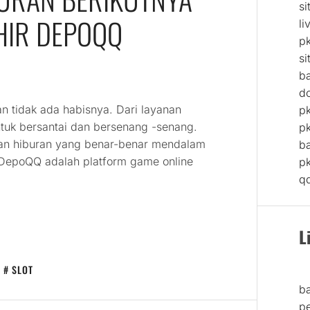
si
HIR DEPOQQ
li
p
si
b
d
an tidak ada habisnya. Dari layanan
p
tuk bersantai dan bersenang -senang.
p
an hiburan yang benar-benar mendalam
b
Q. DepoQQ adalah platform game online
p
q
L
,
SLOT
b
p