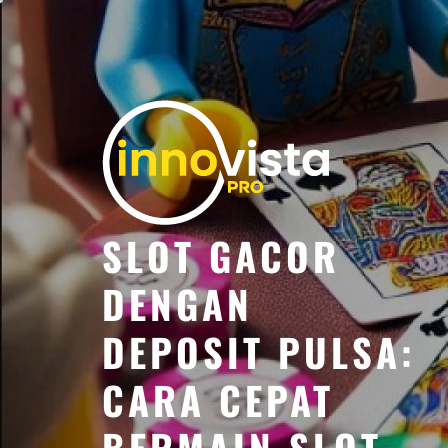
Skip
to
content
SLOT GACOR
DENGAN
DEPOSIT PULSA:
CARA CEPAT
BERMAIN SLOT