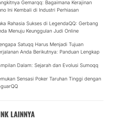
angkitnya Gemarqq: Bagaimana Kerajinan
no Ini Kembali di Industri Perhiasan
uka Rahasia Sukses di LegendaQQ: Gerbang
nda Menuju Keunggulan Judi Online
engapa Satuqq Harus Menjadi Tujuan
erjalanan Anda Berikutnya: Panduan Lengkap
ampilan Dalam: Sejarah dan Evolusi Sumoqq
emukan Sensasi Poker Taruhan Tinggi dengan
aguarQQ
INK LAINNYA