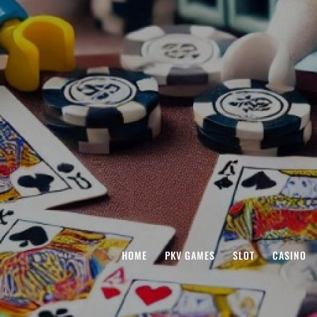
HOME
PKV GAMES
SLOT
CASINO