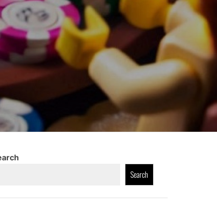
earch
Search