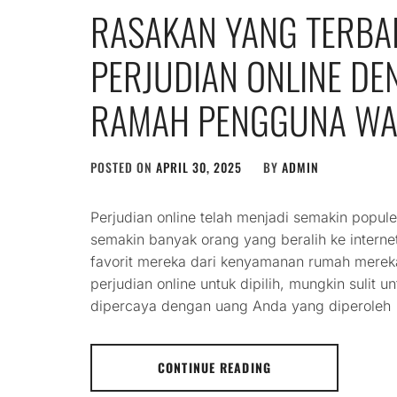
RASAKAN YANG TERBA
PERJUDIAN ONLINE D
RAMAH PENGGUNA W
POSTED ON
APRIL 30, 2025
BY
ADMIN
Perjudian online telah menjadi semakin popul
semakin banyak orang yang beralih ke interne
favorit mereka dari kenyamanan rumah mereka
perjudian online untuk dipilih, mungkin sulit
dipercaya dengan uang Anda yang diperoleh
CONTINUE READING