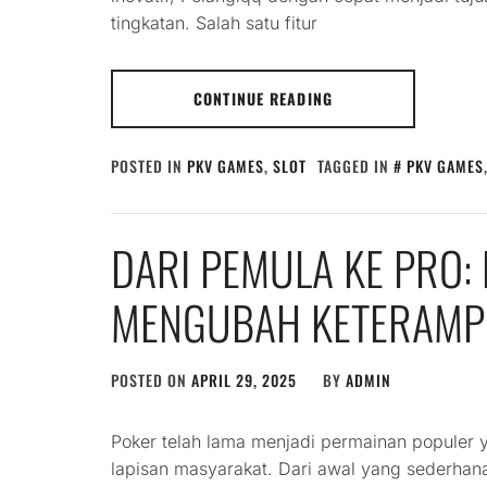
tingkatan. Salah satu fitur
CONTINUE READING
POSTED IN
PKV GAMES
,
SLOT
TAGGED IN
PKV GAMES
DARI PEMULA KE PRO:
MENGUBAH KETERAMPI
POSTED ON
APRIL 29, 2025
BY
ADMIN
Poker telah lama menjadi permainan populer 
lapisan masyarakat. Dari awal yang sederhan