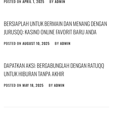
POSTED ON
APRIL 1, 2025
BY
ADMIN
BERSIAPLAH UNTUK BERMAIN DAN MENANG DENGAN
JURUSQQ: KASINO ONLINE FAVORIT BARU ANDA
POSTED ON
AUGUST 10, 2025
BY
ADMIN
DAPATKAN AKSI: BERGABUNGLAH DENGAN RATUQQ
UNTUK HIBURAN TANPA AKHIR
POSTED ON
MAY 18, 2025
BY
ADMIN