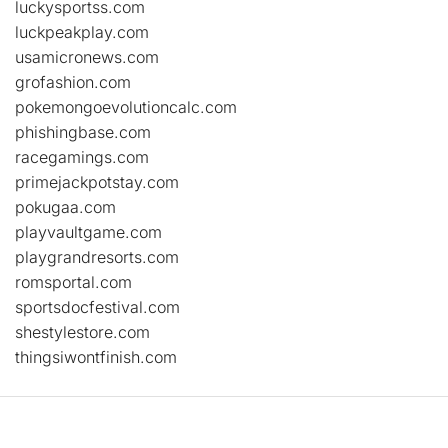
luckysportss.com
luckpeakplay.com
usamicronews.com
grofashion.com
pokemongoevolutioncalc.com
phishingbase.com
racegamings.com
primejackpotstay.com
pokugaa.com
playvaultgame.com
playgrandresorts.com
romsportal.com
sportsdocfestival.com
shestylestore.com
thingsiwontfinish.com