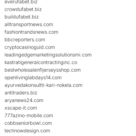
everufabet.biz
crowdufabet.biz
buildufabet.biz
alltransportnews.com
fashiontrandsnews.com
bbcreporters.com
cryptocasinoguid.com
leadingedgemarketingsolutionsmi.com
kastratigeneralcontractinginc.co
bestwholesalenfljerseysshop.com
openlivinglabdays14.com
ayurvedakonsultti-kari-nokela.com
antitraders.biz
aryanews24.com
xscape-it.com
777azino-mobile.com
cobbseniorbowl.com
technowdesign.com