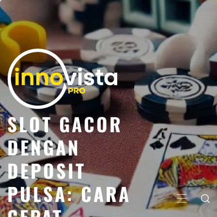
Skip
to
content
SLOT GACOR
DENGAN
DEPOSIT
PULSA: CARA
Primary
CEPAT
Menu