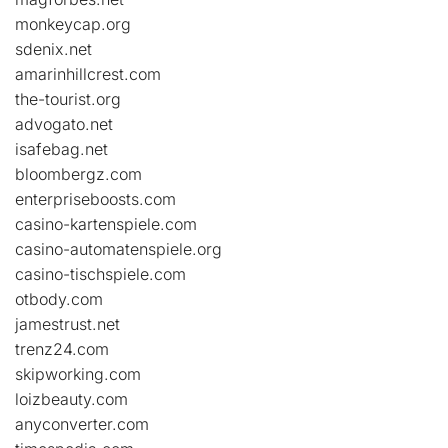
monkeycap.org
sdenix.net
amarinhillcrest.com
the-tourist.org
advogato.net
isafebag.net
bloombergz.com
enterpriseboosts.com
casino-kartenspiele.com
casino-automatenspiele.org
casino-tischspiele.com
otbody.com
jamestrust.net
trenz24.com
skipworking.com
loizbeauty.com
anyconverter.com