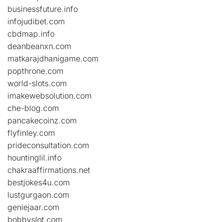
businessfuture.info
infojudibet.com
cbdmap.info
deanbeanxn.com
matkarajdhanigame.com
popthrone.com
world-slots.com
imakewebsolution.com
che-blog.com
pancakecoinz.com
flyfinley.com
prideconsultation.com
hountinglil.info
chakraaffirmations.net
bestjokes4u.com
lustgurgaon.com
geniejaar.com
bobbyslot.com