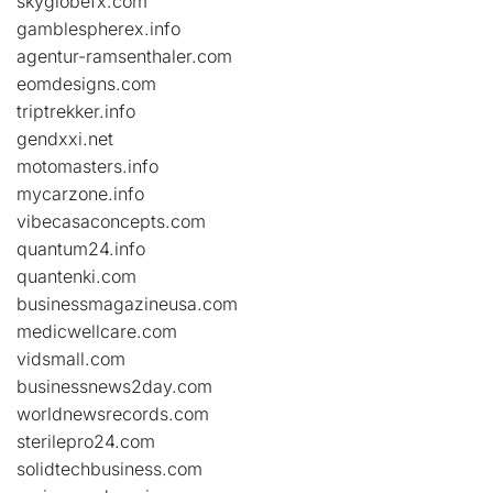
skyglobefx.com
gamblespherex.info
agentur-ramsenthaler.com
eomdesigns.com
triptrekker.info
gendxxi.net
motomasters.info
mycarzone.info
vibecasaconcepts.com
quantum24.info
quantenki.com
businessmagazineusa.com
medicwellcare.com
vidsmall.com
businessnews2day.com
worldnewsrecords.com
sterilepro24.com
solidtechbusiness.com