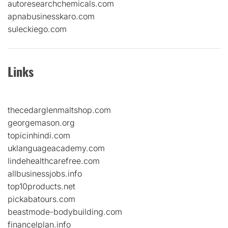
autoresearchchemicals.com
apnabusinesskaro.com
suleckiego.com
Links
thecedarglenmaltshop.com
georgemason.org
topicinhindi.com
uklanguageacademy.com
lindehealthcarefree.com
allbusinessjobs.info
top10products.net
pickabatours.com
beastmode-bodybuilding.com
financelplan.info