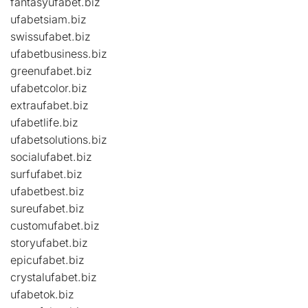
fantasyufabet.biz
ufabetsiam.biz
swissufabet.biz
ufabetbusiness.biz
greenufabet.biz
ufabetcolor.biz
extraufabet.biz
ufabetlife.biz
ufabetsolutions.biz
socialufabet.biz
surfufabet.biz
ufabetbest.biz
sureufabet.biz
customufabet.biz
storyufabet.biz
epicufabet.biz
crystalufabet.biz
ufabetok.biz