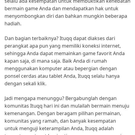
selalu ada kesempatan untuk membuktikan kehebatan
bermain game Anda dan mendapatkan hak untuk
menyombongkan diri dan bahkan mungkin beberapa
hadiah.
Dan bagian terbaiknya? Ituqq dapat diakses dari
perangkat apa pun yang memiliki koneksi internet,
sehingga Anda dapat memainkan game favorit Anda
kapan saja, di mana saja. Baik Anda di rumah
menggunakan komputer atau bepergian dengan
ponsel cerdas atau tablet Anda, Ituqq selalu hanya
dengan sekali klik.
Jadi mengapa menunggu? Bergabunglah dengan
komunitas Ituqq hari ini dan mulailah bermain menuju
kemenangan. Dengan beragam pilihan permainan,
komunitas yang ramah, dan banyak kesempatan
untuk menguji keterampilan Anda, Ituqq adalah