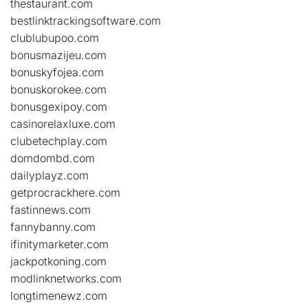
thestaurant.com
bestlinktrackingsoftware.com
clublubupoo.com
bonusmazijeu.com
bonuskyfojea.com
bonuskorokee.com
bonusgexipoy.com
casinorelaxluxe.com
clubetechplay.com
domdombd.com
dailyplayz.com
getprocrackhere.com
fastinnews.com
fannybanny.com
ifinitymarketer.com
jackpotkoning.com
modlinknetworks.com
longtimenewz.com