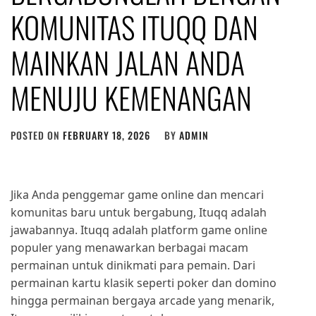
KOMUNITAS ITUQQ DAN
MAINKAN JALAN ANDA
MENUJU KEMENANGAN
POSTED ON
FEBRUARY 18, 2026
BY
ADMIN
Jika Anda penggemar game online dan mencari
komunitas baru untuk bergabung, Ituqq adalah
jawabannya. Ituqq adalah platform game online
populer yang menawarkan berbagai macam
permainan untuk dinikmati para pemain. Dari
permainan kartu klasik seperti poker dan domino
hingga permainan bergaya arcade yang menarik,