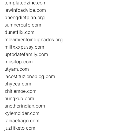
templatedzine.com
lawinfoadvice.com
phenqdietplan.org
sumnercafe.com
dunetflix.com
movimientoindignados.org
milfxxxpussy.com
uptodatefamily.com
musitop.com
utyam.com
lacostituzioneblog.com
ohyeea.com
zhitiemoe.com
nungkub.com
anotherindian.com
xylemcider.com
taniaetiago.com
juzfitketo.com