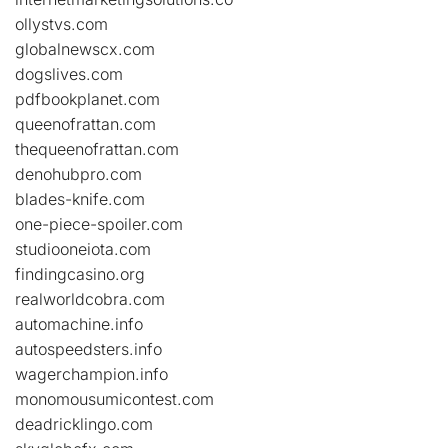
ollystvs.com
globalnewscx.com
dogslives.com
pdfbookplanet.com
queenofrattan.com
thequeenofrattan.com
denohubpro.com
blades-knife.com
one-piece-spoiler.com
studiooneiota.com
findingcasino.org
realworldcobra.com
automachine.info
autospeedsters.info
wagerchampion.info
monomousumicontest.com
deadricklingo.com