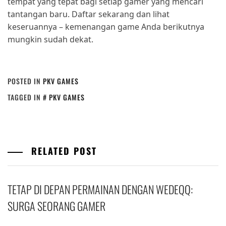
tempat yang tepat bagi setiap gamer yang mencari
tantangan baru. Daftar sekarang dan lihat
keseruannya – kemenangan game Anda berikutnya
mungkin sudah dekat.
POSTED IN
PKV GAMES
TAGGED IN
PKV GAMES
RELATED POST
TETAP DI DEPAN PERMAINAN DENGAN WEDEQQ:
SURGA SEORANG GAMER