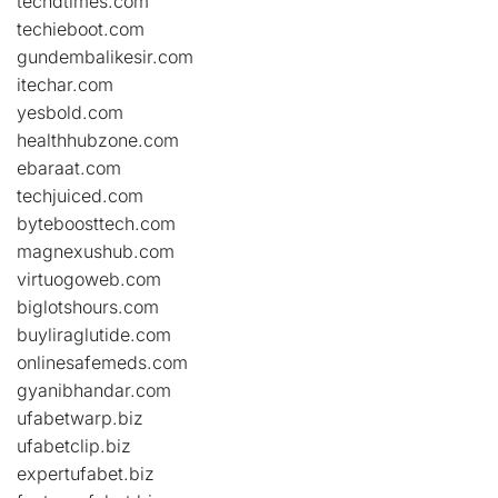
techdtimes.com
techieboot.com
gundembalikesir.com
itechar.com
yesbold.com
healthhubzone.com
ebaraat.com
techjuiced.com
byteboosttech.com
magnexushub.com
virtuogoweb.com
biglotshours.com
buyliraglutide.com
onlinesafemeds.com
gyanibhandar.com
ufabetwarp.biz
ufabetclip.biz
expertufabet.biz