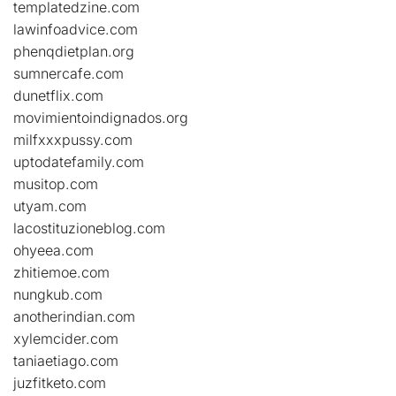
templatedzine.com
lawinfoadvice.com
phenqdietplan.org
sumnercafe.com
dunetflix.com
movimientoindignados.org
milfxxxpussy.com
uptodatefamily.com
musitop.com
utyam.com
lacostituzioneblog.com
ohyeea.com
zhitiemoe.com
nungkub.com
anotherindian.com
xylemcider.com
taniaetiago.com
juzfitketo.com