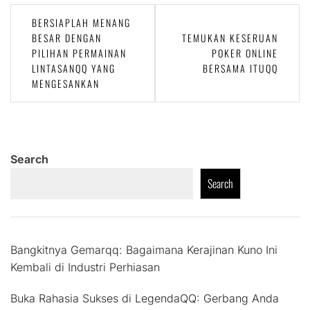
Post
BERSIAPLAH MENANG
navigation
BESAR DENGAN
TEMUKAN KESERUAN
PILIHAN PERMAINAN
POKER ONLINE
LINTASANQQ YANG
BERSAMA ITUQQ
MENGESANKAN
Search
Search
Bangkitnya Gemarqq: Bagaimana Kerajinan Kuno Ini
Kembali di Industri Perhiasan
Buka Rahasia Sukses di LegendaQQ: Gerbang Anda