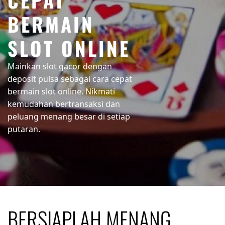
BERMAIN
SLOT ONLINE
Mainkan slot gacor dengan
deposit pulsa sebagai cara cepat
bermain slot online. Nikmati
kemudahan bertransaksi dan
peluang menang besar di setiap
putaran.
BERSIAPLAH MENANG