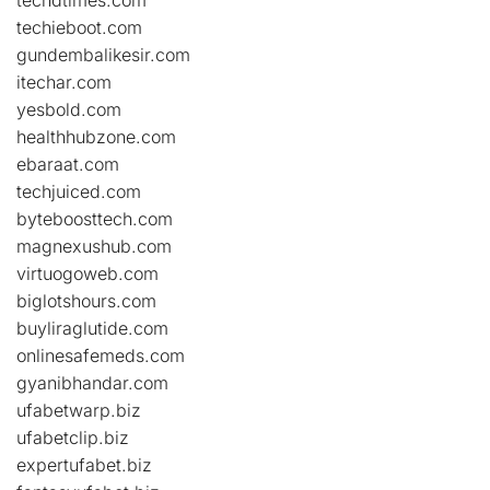
techdtimes.com
techieboot.com
gundembalikesir.com
itechar.com
yesbold.com
healthhubzone.com
ebaraat.com
techjuiced.com
byteboosttech.com
magnexushub.com
virtuogoweb.com
biglotshours.com
buyliraglutide.com
onlinesafemeds.com
gyanibhandar.com
ufabetwarp.biz
ufabetclip.biz
expertufabet.biz