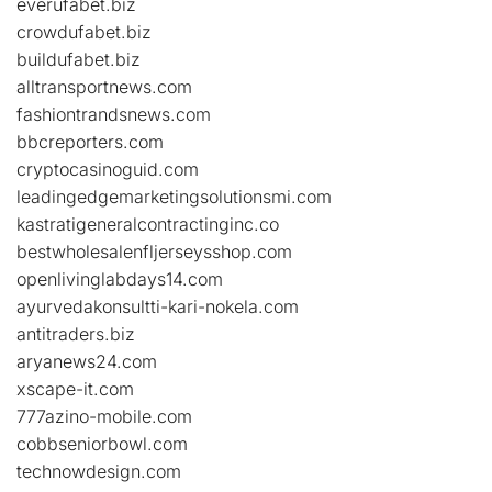
everufabet.biz
crowdufabet.biz
buildufabet.biz
alltransportnews.com
fashiontrandsnews.com
bbcreporters.com
cryptocasinoguid.com
leadingedgemarketingsolutionsmi.com
kastratigeneralcontractinginc.co
bestwholesalenfljerseysshop.com
openlivinglabdays14.com
ayurvedakonsultti-kari-nokela.com
antitraders.biz
aryanews24.com
xscape-it.com
777azino-mobile.com
cobbseniorbowl.com
technowdesign.com