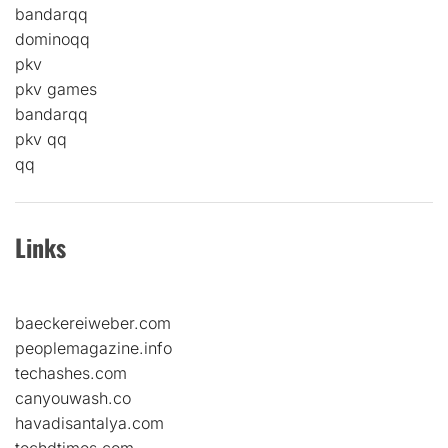
bandarqq
dominoqq
pkv
pkv games
bandarqq
pkv qq
qq
Links
baeckereiweber.com
peoplemagazine.info
techashes.com
canyouwash.co
havadisantalya.com