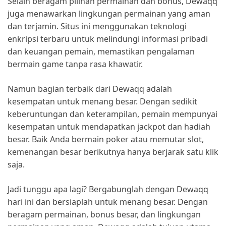
Selain beragam pilihan permainan dan bonus, Dewaqq
juga menawarkan lingkungan permainan yang aman
dan terjamin. Situs ini menggunakan teknologi
enkripsi terbaru untuk melindungi informasi pribadi
dan keuangan pemain, memastikan pengalaman
bermain game tanpa rasa khawatir.
Namun bagian terbaik dari Dewaqq adalah
kesempatan untuk menang besar. Dengan sedikit
keberuntungan dan keterampilan, pemain mempunyai
kesempatan untuk mendapatkan jackpot dan hadiah
besar. Baik Anda bermain poker atau memutar slot,
kemenangan besar berikutnya hanya berjarak satu klik
saja.
Jadi tunggu apa lagi? Bergabunglah dengan Dewaqq
hari ini dan bersiaplah untuk menang besar. Dengan
beragam permainan, bonus besar, dan lingkungan