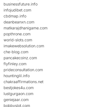
businessfuture.info
infojudibet.com
cbdmap.info
deanbeanxn.com
matkarajdhanigame.com
popthrone.com
world-slots.com
imakewebsolution.com
che-blog.com
pancakecoinz.com
flyfinley.com
prideconsultation.com
hountinglil.info
chakraaffirmations.net
bestjokes4u.com
lustgurgaon.com
geniejaar.com
bobbyslot.com