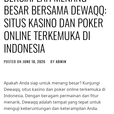
BESAR BERSAMA DEWAQQ:
SITUS KASINO DAN POKER
ONLINE TERKEMUKA DI
INDONESIA
POSTED ON
JUNE 18, 2026
BY
ADMIN
Apakah Anda siap untuk menang besar? Kunjungi
Dewaqq, situs kasino dan poker online terkemuka di
Indonesia. Dengan beragam permainan dan fitur
menarik, Dewaqq adalah tempat yang tepat untuk
menguji keberuntungan dan keterampilan Anda.