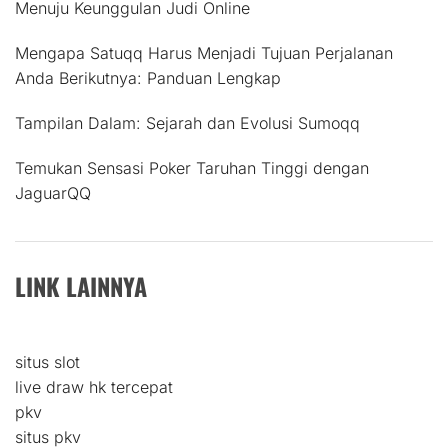
Menuju Keunggulan Judi Online
Mengapa Satuqq Harus Menjadi Tujuan Perjalanan
Anda Berikutnya: Panduan Lengkap
Tampilan Dalam: Sejarah dan Evolusi Sumoqq
Temukan Sensasi Poker Taruhan Tinggi dengan
JaguarQQ
LINK LAINNYA
situs slot
live draw hk tercepat
pkv
situs pkv