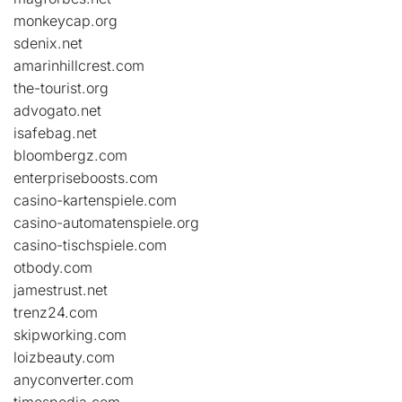
monkeycap.org
sdenix.net
amarinhillcrest.com
the-tourist.org
advogato.net
isafebag.net
bloombergz.com
enterpriseboosts.com
casino-kartenspiele.com
casino-automatenspiele.org
casino-tischspiele.com
otbody.com
jamestrust.net
trenz24.com
skipworking.com
loizbeauty.com
anyconverter.com