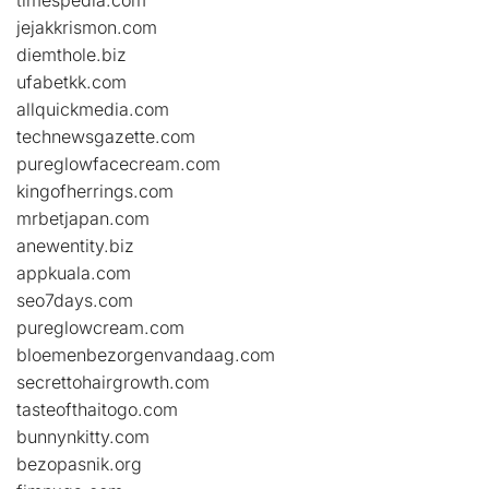
timespedia.com
jejakkrismon.com
diemthole.biz
ufabetkk.com
allquickmedia.com
technewsgazette.com
pureglowfacecream.com
kingofherrings.com
mrbetjapan.com
anewentity.biz
appkuala.com
seo7days.com
pureglowcream.com
bloemenbezorgenvandaag.com
secrettohairgrowth.com
tasteofthaitogo.com
bunnynkitty.com
bezopasnik.org