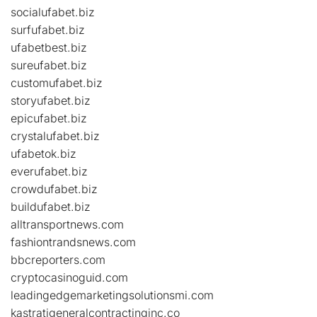
socialufabet.biz
surfufabet.biz
ufabetbest.biz
sureufabet.biz
customufabet.biz
storyufabet.biz
epicufabet.biz
crystalufabet.biz
ufabetok.biz
everufabet.biz
crowdufabet.biz
buildufabet.biz
alltransportnews.com
fashiontrandsnews.com
bbcreporters.com
cryptocasinoguid.com
leadingedgemarketingsolutionsmi.com
kastratigeneralcontractinginc.co