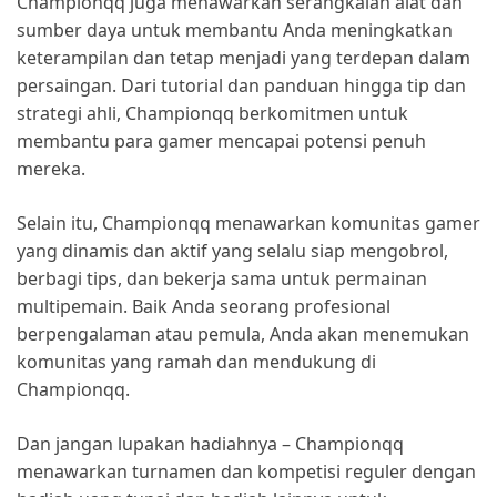
Championqq ​​juga menawarkan serangkaian alat dan
sumber daya untuk membantu Anda meningkatkan
keterampilan dan tetap menjadi yang terdepan dalam
persaingan. Dari tutorial dan panduan hingga tip dan
strategi ahli, Championqq ​​berkomitmen untuk
membantu para gamer mencapai potensi penuh
mereka.
Selain itu, Championqq ​​menawarkan komunitas gamer
yang dinamis dan aktif yang selalu siap mengobrol,
berbagi tips, dan bekerja sama untuk permainan
multipemain. Baik Anda seorang profesional
berpengalaman atau pemula, Anda akan menemukan
komunitas yang ramah dan mendukung di
Championqq.
Dan jangan lupakan hadiahnya – Championqq ​​
menawarkan turnamen dan kompetisi reguler dengan