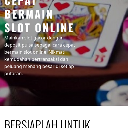
BERMAIN
SLOT ONLINE
Mainkan slot gacor dengan
deposit pulsa sebagai cara cepat
bermain slot online. Nikmati
kemudahan bertransaksi dan
peluang menang besar di setiap
putaran.
BERSIAPLAH UNTUK