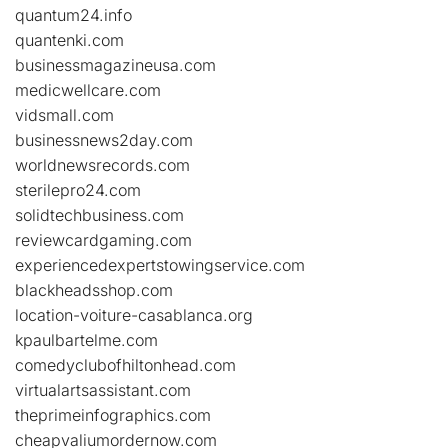
quantum24.info
quantenki.com
businessmagazineusa.com
medicwellcare.com
vidsmall.com
businessnews2day.com
worldnewsrecords.com
sterilepro24.com
solidtechbusiness.com
reviewcardgaming.com
experiencedexpertstowingservice.com
blackheadsshop.com
location-voiture-casablanca.org
kpaulbartelme.com
comedyclubofhiltonhead.com
virtualartsassistant.com
theprimeinfographics.com
cheapvaliumordernow.com