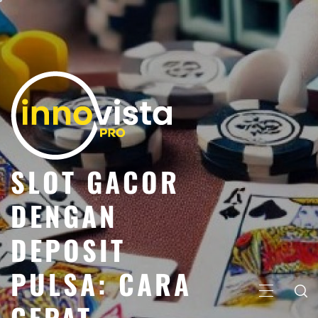
Skip
to
content
SLOT GACOR
DENGAN
DEPOSIT
PULSA: CARA
Primary
CEPAT
Menu