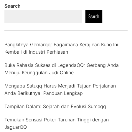
Search
Search
Bangkitnya Gemarqq: Bagaimana Kerajinan Kuno Ini
Kembali di Industri Perhiasan
Buka Rahasia Sukses di LegendaQQ: Gerbang Anda
Menuju Keunggulan Judi Online
Mengapa Satuqq Harus Menjadi Tujuan Perjalanan
Anda Berikutnya: Panduan Lengkap
Tampilan Dalam: Sejarah dan Evolusi Sumoqq
Temukan Sensasi Poker Taruhan Tinggi dengan
JaguarQQ