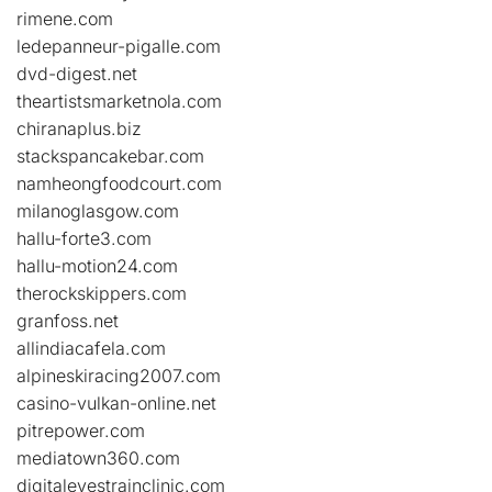
rimene.com
ledepanneur-pigalle.com
dvd-digest.net
theartistsmarketnola.com
chiranaplus.biz
stackspancakebar.com
namheongfoodcourt.com
milanoglasgow.com
hallu-forte3.com
hallu-motion24.com
therockskippers.com
granfoss.net
allindiacafela.com
alpineskiracing2007.com
casino-vulkan-online.net
pitrepower.com
mediatown360.com
digitaleyestrainclinic.com