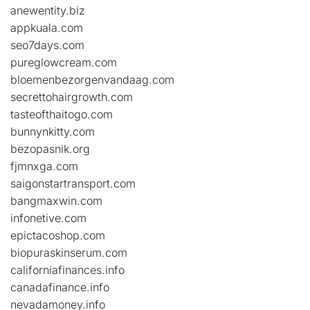
anewentity.biz
appkuala.com
seo7days.com
pureglowcream.com
bloemenbezorgenvandaag.com
secrettohairgrowth.com
tasteofthaitogo.com
bunnynkitty.com
bezopasnik.org
fjmnxga.com
saigonstartransport.com
bangmaxwin.com
infonetive.com
epictacoshop.com
biopuraskinserum.com
californiafinances.info
canadafinance.info
nevadamoney.info