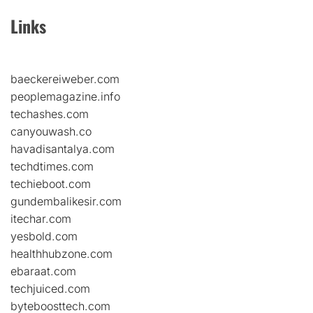
Links
baeckereiweber.com
peoplemagazine.info
techashes.com
canyouwash.co
havadisantalya.com
techdtimes.com
techieboot.com
gundembalikesir.com
itechar.com
yesbold.com
healthhubzone.com
ebaraat.com
techjuiced.com
byteboosttech.com