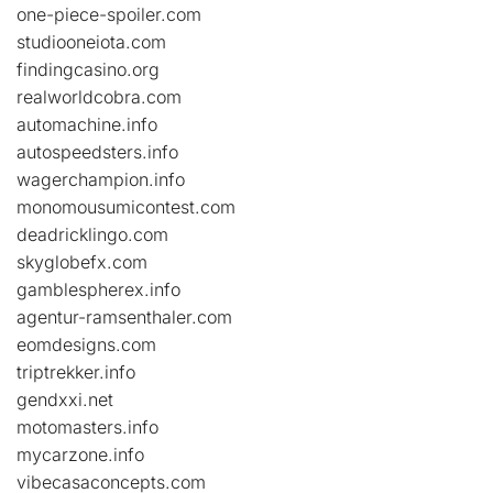
one-piece-spoiler.com
studiooneiota.com
findingcasino.org
realworldcobra.com
automachine.info
autospeedsters.info
wagerchampion.info
monomousumicontest.com
deadricklingo.com
skyglobefx.com
gamblespherex.info
agentur-ramsenthaler.com
eomdesigns.com
triptrekker.info
gendxxi.net
motomasters.info
mycarzone.info
vibecasaconcepts.com