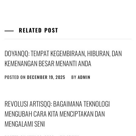
RELATED POST
DOYANQQ: TEMPAT KEGEMBIRAAN, HIBURAN, DAN
KEMENANGAN BESAR MENANTI ANDA
POSTED ON
DECEMBER 19, 2025
BY
ADMIN
REVOLUSI ARTISQQ: BAGAIMANA TEKNOLOGI
MENGUBAH CARA KITA MENCIPTAKAN DAN
MENGALAMI SENI