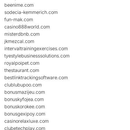
beenime.com
sodecia-kemmerich.com
fun-mak.com
casino888world.com
misterdbnb.com
jkmezcal.com
intervaltrainingexercises.com
tyestylebusinesssolutions.com
royalpoipet.com
thestaurant.com
bestlinktrackingsoftware.com
clublubupoo.com
bonusmazijeu.com
bonuskyfojea.com
bonuskorokee.com
bonusgexipoy.com
casinorelaxluxe.com
clubetechplay.com