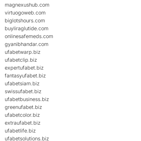
magnexushub.com
virtuogoweb.com
biglotshours.com
buyliraglutide.com
onlinesafemeds.com
gyanibhandar.com
ufabetwarp.biz
ufabetclip.biz
expertufabet.biz
fantasyufabet.biz
ufabetsiam.biz
swissufabet.biz
ufabetbusiness.biz
greenufabet.biz
ufabetcolor.biz
extraufabet.biz
ufabetlife.biz
ufabetsolutions.biz