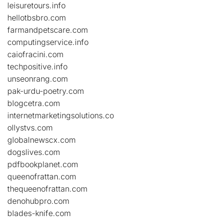
leisuretours.info
hellotbsbro.com
farmandpetscare.com
computingservice.info
caiofracini.com
techpositive.info
unseonrang.com
pak-urdu-poetry.com
blogcetra.com
internetmarketingsolutions.co
ollystvs.com
globalnewscx.com
dogslives.com
pdfbookplanet.com
queenofrattan.com
thequeenofrattan.com
denohubpro.com
blades-knife.com