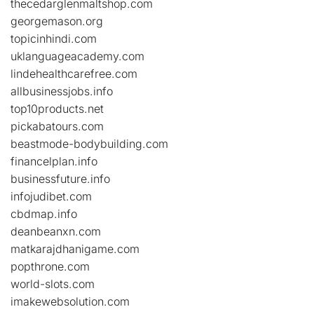
thecedarglenmaltshop.com
georgemason.org
topicinhindi.com
uklanguageacademy.com
lindehealthcarefree.com
allbusinessjobs.info
top10products.net
pickabatours.com
beastmode-bodybuilding.com
financelplan.info
businessfuture.info
infojudibet.com
cbdmap.info
deanbeanxn.com
matkarajdhanigame.com
popthrone.com
world-slots.com
imakewebsolution.com