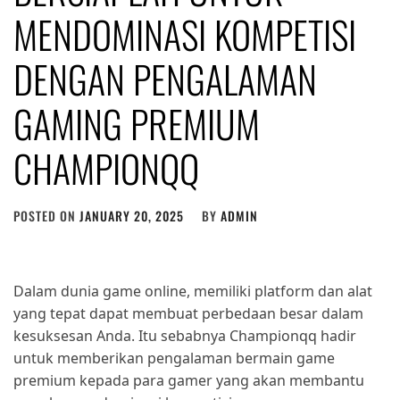
MENDOMINASI KOMPETISI
DENGAN PENGALAMAN
GAMING PREMIUM
CHAMPIONQQ
POSTED ON
JANUARY 20, 2025
BY
ADMIN
Dalam dunia game online, memiliki platform dan alat
yang tepat dapat membuat perbedaan besar dalam
kesuksesan Anda. Itu sebabnya Championqq ​​hadir
untuk memberikan pengalaman bermain game
premium kepada para gamer yang akan membantu