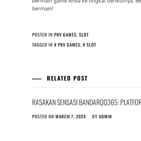
bermain game Anda ke tingkat berikutnya. B
bermain!
POSTED IN
PKV GAMES
,
SLOT
TAGGED IN
PKV GAMES
,
SLOT
RELATED POST
RASAKAN SENSASI BANDARQQ365: PLATFOR
POSTED ON
MARCH 7, 2026
BY
ADMIN