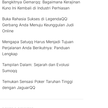
Bangkitnya Gemarqq: Bagaimana Kerajinan
Kuno Ini Kembali di Industri Perhiasan
Buka Rahasia Sukses di LegendaQQ:
Gerbang Anda Menuju Keunggulan Judi
Online
Mengapa Satuqq Harus Menjadi Tujuan
Perjalanan Anda Berikutnya: Panduan
Lengkap
Tampilan Dalam: Sejarah dan Evolusi
Sumoqq
Temukan Sensasi Poker Taruhan Tinggi
dengan JaguarQQ