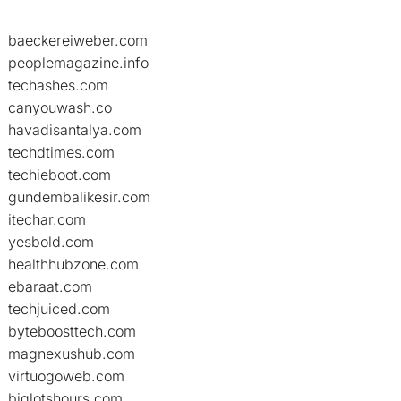
baeckereiweber.com
peoplemagazine.info
techashes.com
canyouwash.co
havadisantalya.com
techdtimes.com
techieboot.com
gundembalikesir.com
itechar.com
yesbold.com
healthhubzone.com
ebaraat.com
techjuiced.com
byteboosttech.com
magnexushub.com
virtuogoweb.com
biglotshours.com