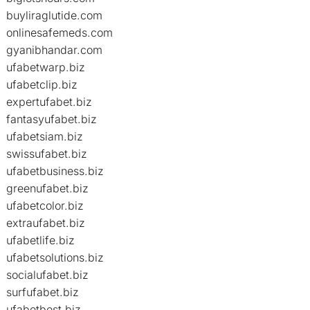
buyliraglutide.com
onlinesafemeds.com
gyanibhandar.com
ufabetwarp.biz
ufabetclip.biz
expertufabet.biz
fantasyufabet.biz
ufabetsiam.biz
swissufabet.biz
ufabetbusiness.biz
greenufabet.biz
ufabetcolor.biz
extraufabet.biz
ufabetlife.biz
ufabetsolutions.biz
socialufabet.biz
surfufabet.biz
ufabetbest.biz