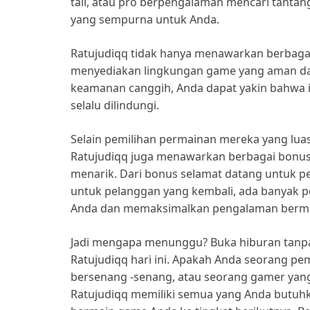
tali, atau pro berpengalaman mencari tantan
yang sempurna untuk Anda.
Ratujudiqq tidak hanya menawarkan berbagai
menyediakan lingkungan game yang aman d
keamanan canggih, Anda dapat yakin bahwa 
selalu dilindungi.
Selain pemilihan permainan mereka yang lu
Ratujudiqq juga menawarkan berbagai bonus
menarik. Dari bonus selamat datang untuk pe
untuk pelanggan yang kembali, ada banyak p
Anda dan memaksimalkan pengalaman berm
Jadi mengapa menunggu? Buka hiburan tanpa
Ratujudiqq hari ini. Apakah Anda seorang pem
bersenang -senang, atau seorang gamer yang
Ratujudiqq memiliki semua yang Anda but