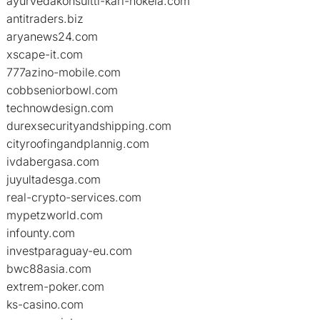
ayurvedakonsultti-kari-nokela.com
antitraders.biz
aryanews24.com
xscape-it.com
777azino-mobile.com
cobbseniorbowl.com
technowdesign.com
durexsecurityandshipping.com
cityroofingandplannig.com
ivdabergasa.com
juyultadesga.com
real-crypto-services.com
mypetzworld.com
infounty.com
investparaguay-eu.com
bwc88asia.com
extrem-poker.com
ks-casino.com