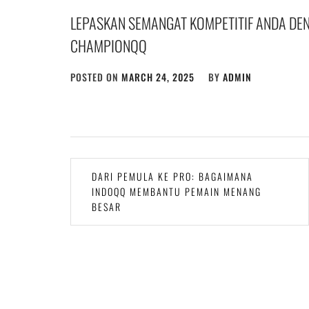
LEPASKAN SEMANGAT KOMPETITIF ANDA DE
CHAMPIONQQ
POSTED ON
MARCH 24, 2025
BY
ADMIN
Post
DARI PEMULA KE PRO: BAGAIMANA
navigation
INDOQQ MEMBANTU PEMAIN MENANG
BESAR