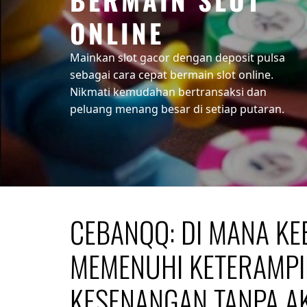
ONLINE
Mainkan slot gacor dengan deposit pulsa
sebagai cara cepat bermain slot online.
Nikmati kemudahan bertransaksi dan
peluang menang besar di setiap putaran.
CEBANQQ: DI MANA K
MEMENUHI KETERAMPI
KESENANGAN TANPA A