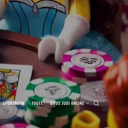
SPORTBOOK
TOGEL
SITUS JUDI ONLINE