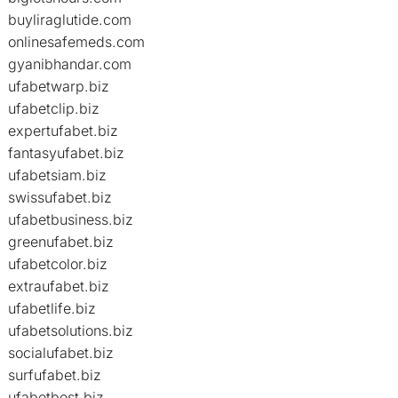
buyliraglutide.com
onlinesafemeds.com
gyanibhandar.com
ufabetwarp.biz
ufabetclip.biz
expertufabet.biz
fantasyufabet.biz
ufabetsiam.biz
swissufabet.biz
ufabetbusiness.biz
greenufabet.biz
ufabetcolor.biz
extraufabet.biz
ufabetlife.biz
ufabetsolutions.biz
socialufabet.biz
surfufabet.biz
ufabetbest.biz