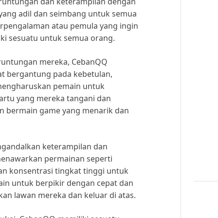
runtungan dan keterampilan dengan
yang adil dan seimbang untuk semua
erpengalaman atau pemula yang ingin
ki sesuatu untuk semua orang.
eruntungan mereka, CebanQQ
t bergantung pada kebetulan,
 mengharuskan pemain untuk
artu yang mereka tangani dan
n bermain game yang menarik dan
mengandalkan keterampilan dan
menawarkan permainan seperti
 konsentrasi tingkat tinggi untuk
ain untuk berpikir dengan cepat dan
n lawan mereka dan keluar di atas.