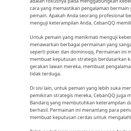
adalah fokusnya pada menggabungkan kebe
cara yang memastikan pengalaman bermain 
pemain. Apakah Anda seorang profesional b
menguji keterampilan Anda, CebanQQ memili
Untuk pemain yang menikmati menguji keb
menawarkan berbagai permainan yang sanga
seperti poker dan dominoqq. Permainan ini
membuat keputusan strategis berdasarkan k
gerakan lawan mereka, membuat pengalama
tidak terduga.
Di sisi lain, untuk pemain yang lebih suka 
pemikiran strategis mereka, CebanQQ juga 
Bandarq yang membutuhkan keterampilan dan
berhasil. Permainan ini menantang para pem
membuat keputusan cerdas untuk mengalahka