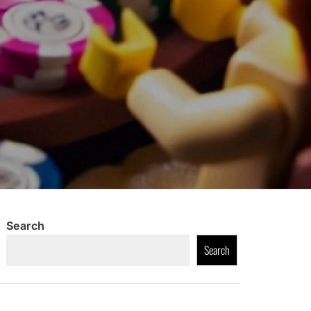
Search
Search