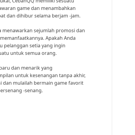
sukai, CebanQQ memiliki sesuatu
penawaran game dan menambahkan
at dan dihibur selama berjam -jam.
ga menawarkan sejumlah promosi dan
k memanfaatkannya. Apakah Anda
 pelanggan setia yang ingin
uatu untuk semua orang.
e baru dan menarik yang
ilan untuk kesenangan tanpa akhir,
ini dan mulailah bermain game favorit
ersenang -senang.