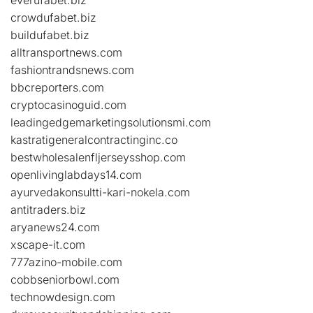
everufabet.biz
crowdufabet.biz
buildufabet.biz
alltransportnews.com
fashiontrandsnews.com
bbcreporters.com
cryptocasinoguid.com
leadingedgemarketingsolutionsmi.com
kastratigeneralcontractinginc.co
bestwholesalenfljerseysshop.com
openlivinglabdays14.com
ayurvedakonsultti-kari-nokela.com
antitraders.biz
aryanews24.com
xscape-it.com
777azino-mobile.com
cobbseniorbowl.com
technowdesign.com