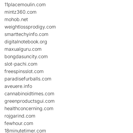
11placemoulin.com
mintz360.com
mohob.net
weightlossprodigy.com
smarttechyinfo.com
digitalnotebook.org
maxualguru.com
bongdasuncity.com
slot-pachi.com
freespinsslot.com
paradisefurballs.com
aveuere.info
cannabinoidtimes.com
greenproductsgui.com
healthconcerning.com
rojgarind.com
fewhour.com
18minutetimer.com