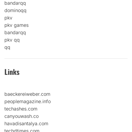
bandarqq
dominoqq
pkv
pkv games
bandarqq
pkv qq
qq
Links
baeckereiweber.com
peoplemagazine.info
techashes.com
canyouwash.co
havadisantalya.com
techdtimes.com