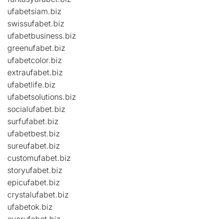
ufabetsiam.biz
swissufabet.biz
ufabetbusiness.biz
greenufabet.biz
ufabetcolor.biz
extraufabet.biz
ufabetlife.biz
ufabetsolutions.biz
socialufabet.biz
surfufabet.biz
ufabetbest.biz
sureufabet.biz
customufabet.biz
storyufabet.biz
epicufabet.biz
crystalufabet.biz
ufabetok.biz