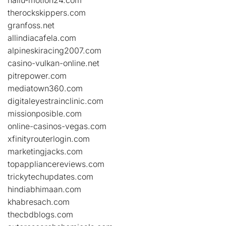
hallu-motion24.com
therockskippers.com
granfoss.net
allindiacafela.com
alpineskiracing2007.com
casino-vulkan-online.net
pitrepower.com
mediatown360.com
digitaleyestrainclinic.com
missionposible.com
online-casinos-vegas.com
xfinityrouterlogin.com
marketingjacks.com
topappliancereviews.com
trickytechupdates.com
hindiabhimaan.com
khabresach.com
thecbdblogs.com