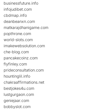
businessfuture.info
infojudibet.com
cbdmap.info
deanbeanxn.com
matkarajdhanigame.com
popthrone.com
world-slots.com
imakewebsolution.com
che-blog.com
pancakecoinz.com
flyfinley.com
prideconsultation.com
hountinglil.info
chakraaffirmations.net
bestjokes4u.com
lustgurgaon.com
geniejaar.com
bobbyslot.com