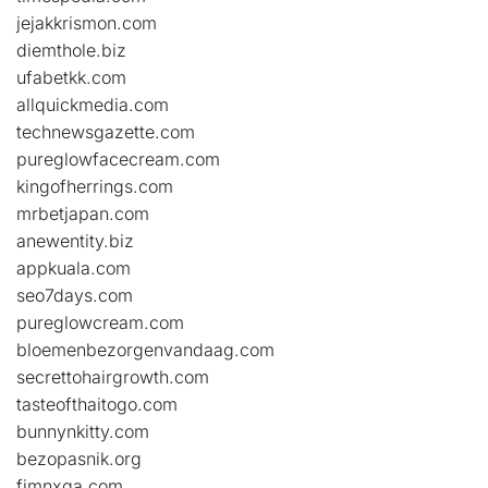
jejakkrismon.com
diemthole.biz
ufabetkk.com
allquickmedia.com
technewsgazette.com
pureglowfacecream.com
kingofherrings.com
mrbetjapan.com
anewentity.biz
appkuala.com
seo7days.com
pureglowcream.com
bloemenbezorgenvandaag.com
secrettohairgrowth.com
tasteofthaitogo.com
bunnynkitty.com
bezopasnik.org
fjmnxga.com