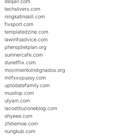
deqair.com
techsilvers.com
ningkatinskill.com
fivsport.com
templatedzine.com
lawinfoadvice.com
phenqdietplan.org
sumnercafe.com
dunetflix.com
movimientoindignados.org
milfxxxpussy.com
uptodatefamily.com
musitop.com
utyam.com
lacostituzioneblog.com
ohyeea.com
zhitiemoe.com
nungkub.com