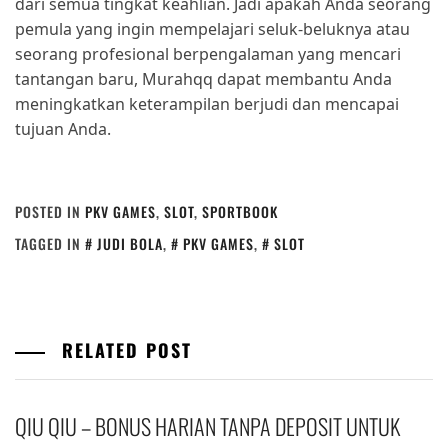
dari semua tingkat keahlian. Jadi apakah Anda seorang
pemula yang ingin mempelajari seluk-beluknya atau
seorang profesional berpengalaman yang mencari
tantangan baru, Murahqq dapat membantu Anda
meningkatkan keterampilan berjudi dan mencapai
tujuan Anda.
POSTED IN
PKV GAMES
,
SLOT
,
SPORTBOOK
TAGGED IN
JUDI BOLA
,
PKV GAMES
,
SLOT
RELATED POST
QIU QIU – BONUS HARIAN TANPA DEPOSIT UNTUK