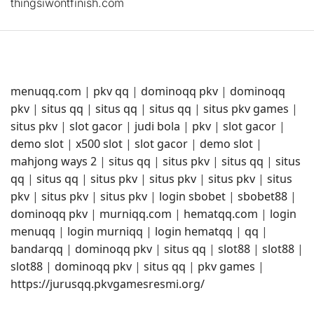
thingsiwontfinish.com
menuqq.com
|
pkv qq
|
dominoqq pkv
|
dominoqq
pkv
|
situs qq
|
situs qq
|
situs qq
|
situs pkv games
|
situs pkv
|
slot gacor
|
judi bola
|
pkv
|
slot gacor
|
demo slot
|
x500 slot
|
slot gacor
|
demo slot
|
mahjong ways 2
|
situs qq
|
situs pkv
|
situs qq
|
situs
qq
|
situs qq
|
situs pkv
|
situs pkv
|
situs pkv
|
situs
pkv
|
situs pkv
|
situs pkv
|
login sbobet
|
sbobet88
|
dominoqq pkv
|
murniqq.com
|
hematqq.com
|
login
menuqq
|
login murniqq
|
login hematqq
|
qq
|
bandarqq
|
dominoqq pkv
|
situs qq
|
slot88
|
slot88
|
slot88
|
dominoqq pkv
|
situs qq
|
pkv games
|
https://jurusqq.pkvgamesresmi.org/