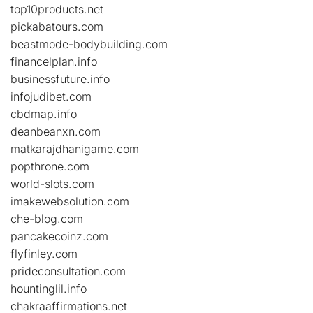
top10products.net
pickabatours.com
beastmode-bodybuilding.com
financelplan.info
businessfuture.info
infojudibet.com
cbdmap.info
deanbeanxn.com
matkarajdhanigame.com
popthrone.com
world-slots.com
imakewebsolution.com
che-blog.com
pancakecoinz.com
flyfinley.com
prideconsultation.com
hountinglil.info
chakraaffirmations.net