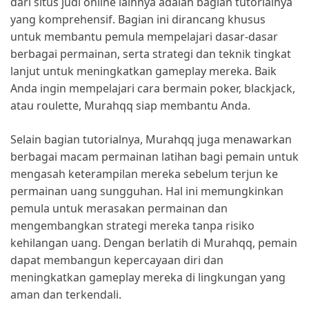
dari situs judi online lainnya adalah bagian tutorialnya
yang komprehensif. Bagian ini dirancang khusus
untuk membantu pemula mempelajari dasar-dasar
berbagai permainan, serta strategi dan teknik tingkat
lanjut untuk meningkatkan gameplay mereka. Baik
Anda ingin mempelajari cara bermain poker, blackjack,
atau roulette, Murahqq siap membantu Anda.
Selain bagian tutorialnya, Murahqq juga menawarkan
berbagai macam permainan latihan bagi pemain untuk
mengasah keterampilan mereka sebelum terjun ke
permainan uang sungguhan. Hal ini memungkinkan
pemula untuk merasakan permainan dan
mengembangkan strategi mereka tanpa risiko
kehilangan uang. Dengan berlatih di Murahqq, pemain
dapat membangun kepercayaan diri dan
meningkatkan gameplay mereka di lingkungan yang
aman dan terkendali.