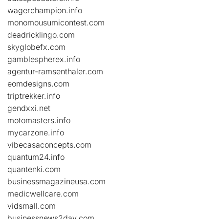
wagerchampion.info
monomousumicontest.com
deadricklingo.com
skyglobefx.com
gamblespherex.info
agentur-ramsenthaler.com
eomdesigns.com
triptrekker.info
gendxxi.net
motomasters.info
mycarzone.info
vibecasaconcepts.com
quantum24.info
quantenki.com
businessmagazineusa.com
medicwellcare.com
vidsmall.com
businessnews2day.com