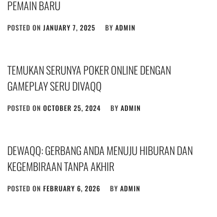
PEMAIN BARU
POSTED ON
JANUARY 7, 2025
BY
ADMIN
TEMUKAN SERUNYA POKER ONLINE DENGAN
GAMEPLAY SERU DIVAQQ
POSTED ON
OCTOBER 25, 2024
BY
ADMIN
DEWAQQ: GERBANG ANDA MENUJU HIBURAN DAN
KEGEMBIRAAN TANPA AKHIR
POSTED ON
FEBRUARY 6, 2026
BY
ADMIN