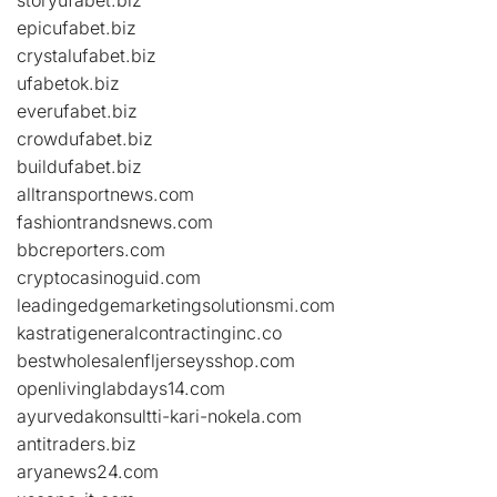
storyufabet.biz
epicufabet.biz
crystalufabet.biz
ufabetok.biz
everufabet.biz
crowdufabet.biz
buildufabet.biz
alltransportnews.com
fashiontrandsnews.com
bbcreporters.com
cryptocasinoguid.com
leadingedgemarketingsolutionsmi.com
kastratigeneralcontractinginc.co
bestwholesalenfljerseysshop.com
openlivinglabdays14.com
ayurvedakonsultti-kari-nokela.com
antitraders.biz
aryanews24.com