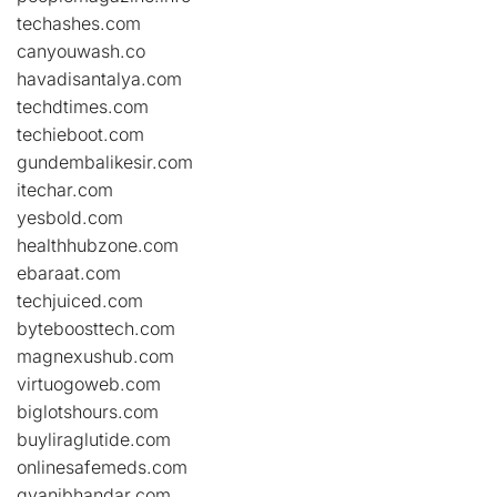
techashes.com
canyouwash.co
havadisantalya.com
techdtimes.com
techieboot.com
gundembalikesir.com
itechar.com
yesbold.com
healthhubzone.com
ebaraat.com
techjuiced.com
byteboosttech.com
magnexushub.com
virtuogoweb.com
biglotshours.com
buyliraglutide.com
onlinesafemeds.com
gyanibhandar.com