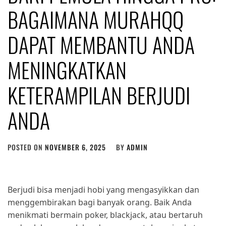
BAGAIMANA MURAHQQ
DAPAT MEMBANTU ANDA
MENINGKATKAN
KETERAMPILAN BERJUDI
ANDA
POSTED ON
NOVEMBER 6, 2025
BY
ADMIN
Berjudi bisa menjadi hobi yang mengasyikkan dan
menggembirakan bagi banyak orang. Baik Anda
menikmati bermain poker, blackjack, atau bertaruh