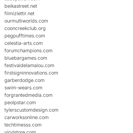
beikastreet.net
filmizlettir.net
ourmultiworlds.com
cooncreekclub.org
pegpufftimes.com
celestia-arts.com
forumchampions.com
bluebargames.com
festivaldelamalou.com
firstsigninnovations.com
garberdodge.com
swim-wears.com
forgrantedmedia.com
peolpstar.com
tylerscustomdesign.com
carworksonline.com
techtimesss.com
virylstore.com