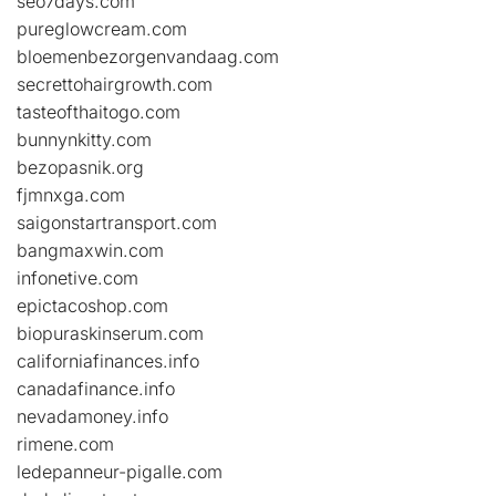
seo7days.com
pureglowcream.com
bloemenbezorgenvandaag.com
secrettohairgrowth.com
tasteofthaitogo.com
bunnynkitty.com
bezopasnik.org
fjmnxga.com
saigonstartransport.com
bangmaxwin.com
infonetive.com
epictacoshop.com
biopuraskinserum.com
californiafinances.info
canadafinance.info
nevadamoney.info
rimene.com
ledepanneur-pigalle.com