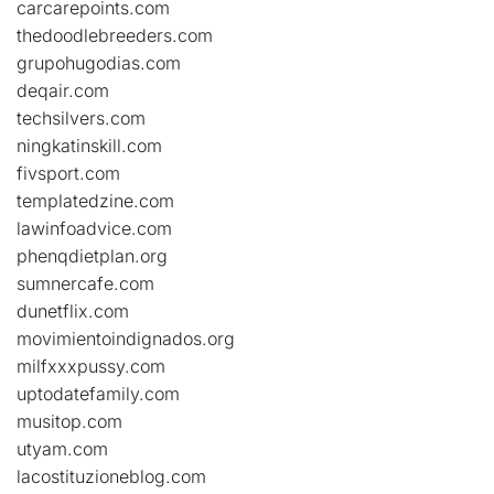
carcarepoints.com
thedoodlebreeders.com
grupohugodias.com
deqair.com
techsilvers.com
ningkatinskill.com
fivsport.com
templatedzine.com
lawinfoadvice.com
phenqdietplan.org
sumnercafe.com
dunetflix.com
movimientoindignados.org
milfxxxpussy.com
uptodatefamily.com
musitop.com
utyam.com
lacostituzioneblog.com