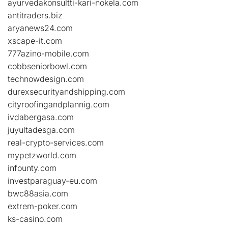
ayurvedakonsultti-kari-nokela.com
antitraders.biz
aryanews24.com
xscape-it.com
777azino-mobile.com
cobbseniorbowl.com
technowdesign.com
durexsecurityandshipping.com
cityroofingandplannig.com
ivdabergasa.com
juyultadesga.com
real-crypto-services.com
mypetzworld.com
infounty.com
investparaguay-eu.com
bwc88asia.com
extrem-poker.com
ks-casino.com