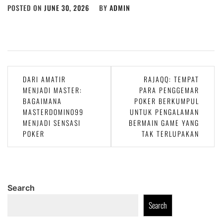
POSTED ON
JUNE 30, 2026
BY
ADMIN
Post
DARI AMATIR
RAJAQQ: TEMPAT
navigation
MENJADI MASTER:
PARA PENGGEMAR
BAGAIMANA
POKER BERKUMPUL
MASTERDOMINO99
UNTUK PENGALAMAN
MENJADI SENSASI
BERMAIN GAME YANG
POKER
TAK TERLUPAKAN
Search
Search