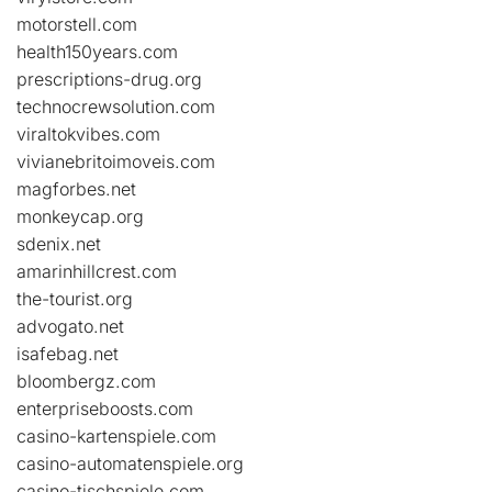
motorstell.com
health150years.com
prescriptions-drug.org
technocrewsolution.com
viraltokvibes.com
vivianebritoimoveis.com
magforbes.net
monkeycap.org
sdenix.net
amarinhillcrest.com
the-tourist.org
advogato.net
isafebag.net
bloombergz.com
enterpriseboosts.com
casino-kartenspiele.com
casino-automatenspiele.org
casino-tischspiele.com