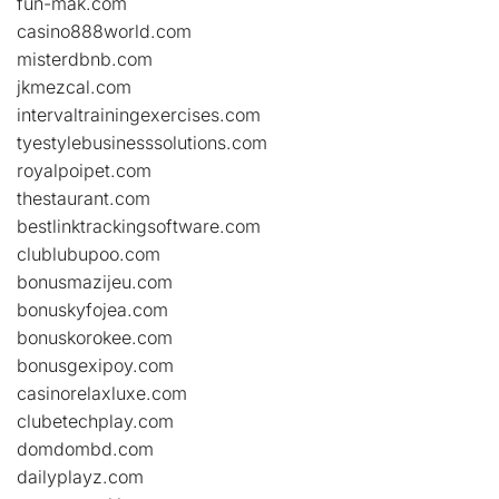
fun-mak.com
casino888world.com
misterdbnb.com
jkmezcal.com
intervaltrainingexercises.com
tyestylebusinesssolutions.com
royalpoipet.com
thestaurant.com
bestlinktrackingsoftware.com
clublubupoo.com
bonusmazijeu.com
bonuskyfojea.com
bonuskorokee.com
bonusgexipoy.com
casinorelaxluxe.com
clubetechplay.com
domdombd.com
dailyplayz.com