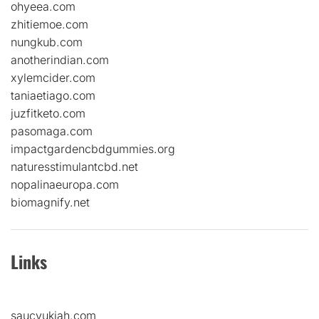
ohyeea.com
zhitiemoe.com
nungkub.com
anotherindian.com
xylemcider.com
taniaetiago.com
juzfitketo.com
pasomaga.com
impactgardencbdgummies.org
naturesstimulantcbd.net
nopalinaeuropa.com
biomagnify.net
Links
saucyukiah.com