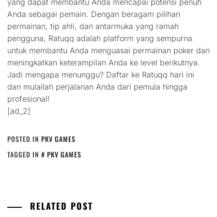
yang dapat membantu Anda mencapai potensi penuh
Anda sebagai pemain. Dengan beragam pilihan
permainan, tip ahli, dan antarmuka yang ramah
pengguna, Ratuqq adalah platform yang sempurna
untuk membantu Anda menguasai permainan poker dan
meningkatkan keterampilan Anda ke level berikutnya.
Jadi mengapa menunggu? Daftar ke Ratuqq hari ini
dan mulailah perjalanan Anda dari pemula hingga
profesional!
[ad_2]
POSTED IN
PKV GAMES
TAGGED IN
PKV GAMES
RELATED POST