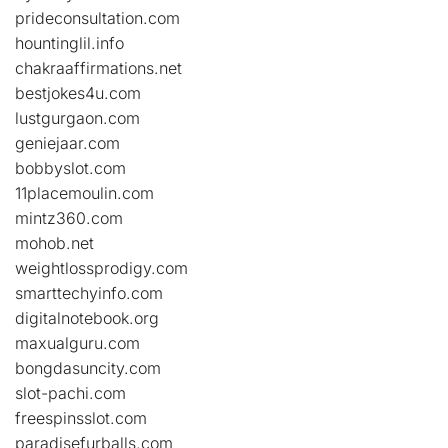
prideconsultation.com
hountinglil.info
chakraaffirmations.net
bestjokes4u.com
lustgurgaon.com
geniejaar.com
bobbyslot.com
11placemoulin.com
mintz360.com
mohob.net
weightlossprodigy.com
smarttechyinfo.com
digitalnotebook.org
maxualguru.com
bongdasuncity.com
slot-pachi.com
freespinsslot.com
paradisefurballs.com