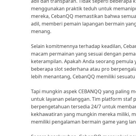
adil dan transparan. Tidak seperti beberapa 
menggunakan praktik teduh untuk memanip
mereka, CebanQQ memastikan bahwa semua 
adil, memberi pemain lapangan bermain yang
menang.
Selain komitmennya terhadap keadilan, Ce
macam permainan yang sesuai dengan pemain
keterampilan. Apakah Anda seorang pemula 
beberapa slot sederhana atau pro berpenga
lebih menantang, CebanQQ memiliki sesuatu
Tapi mungkin aspek CEBANQQ yang paling m
untuk layanan pelanggan. Tim platform sta
berpengetahuan tersedia 24/7 untuk memba
kekhawatiran yang mungkin mereka miliki, 
memiliki pengalaman bermain game yang la