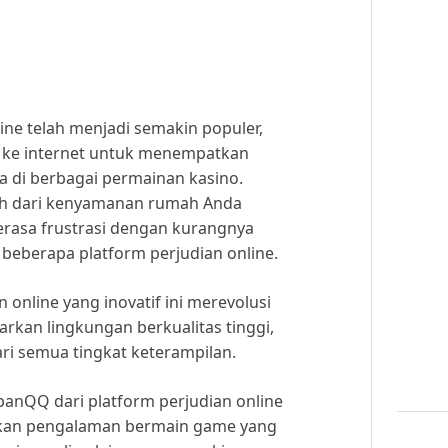
ine telah menjadi semakin populer,
h ke internet untuk menempatkan
di berbagai permainan kasino.
h dari kenyamanan rumah Anda
erasa frustrasi dengan kurangnya
beberapa platform perjudian online.
 online yang inovatif ini merevolusi
kan lingkungan berkualitas tinggi,
i semua tingkat keterampilan.
anQQ dari platform perjudian online
ikan pengalaman bermain game yang