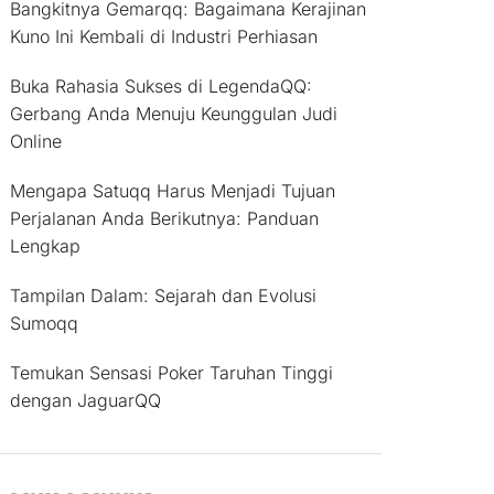
Bangkitnya Gemarqq: Bagaimana Kerajinan
Kuno Ini Kembali di Industri Perhiasan
Buka Rahasia Sukses di LegendaQQ:
Gerbang Anda Menuju Keunggulan Judi
Online
Mengapa Satuqq Harus Menjadi Tujuan
Perjalanan Anda Berikutnya: Panduan
Lengkap
Tampilan Dalam: Sejarah dan Evolusi
Sumoqq
Temukan Sensasi Poker Taruhan Tinggi
dengan JaguarQQ