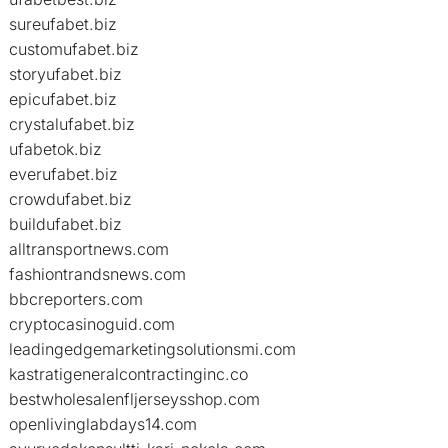
sureufabet.biz
customufabet.biz
storyufabet.biz
epicufabet.biz
crystalufabet.biz
ufabetok.biz
everufabet.biz
crowdufabet.biz
buildufabet.biz
alltransportnews.com
fashiontrandsnews.com
bbcreporters.com
cryptocasinoguid.com
leadingedgemarketingsolutionsmi.com
kastratigeneralcontractinginc.co
bestwholesalenfljerseysshop.com
openlivinglabdays14.com