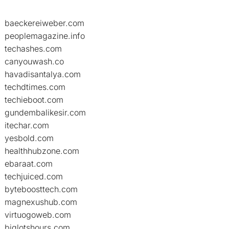
baeckereiweber.com
peoplemagazine.info
techashes.com
canyouwash.co
havadisantalya.com
techdtimes.com
techieboot.com
gundembalikesir.com
itechar.com
yesbold.com
healthhubzone.com
ebaraat.com
techjuiced.com
byteboosttech.com
magnexushub.com
virtuogoweb.com
biglotshours.com