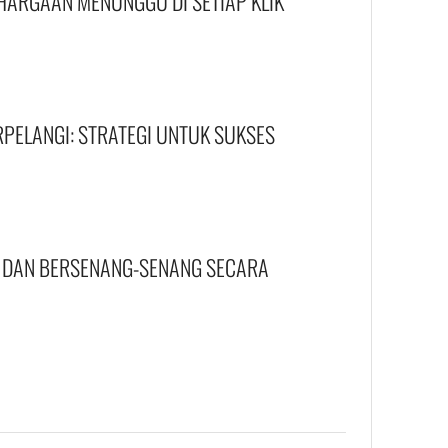
HARGAAN MENUNGGU DI SETIAP KLIK
ELANGI: STRATEGI UNTUK SUKSES
I DAN BERSENANG-SENANG SECARA