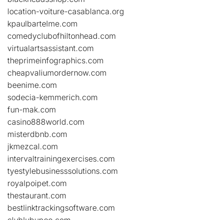
location-voiture-casablanca.org
kpaulbartelme.com
comedyclubofhiltonhead.com
virtualartsassistant.com
theprimeinfographics.com
cheapvaliumordernow.com
beenime.com
sodecia-kemmerich.com
fun-mak.com
casino888world.com
misterdbnb.com
jkmezcal.com
intervaltrainingexercises.com
tyestylebusinesssolutions.com
royalpoipet.com
thestaurant.com
bestlinktrackingsoftware.com