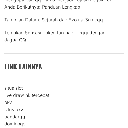
Anda Berikutnya: Panduan Lengkap
Tampilan Dalam: Sejarah dan Evolusi Sumoqq
Temukan Sensasi Poker Taruhan Tinggi dengan
JaguarQQ
LINK LAINNYA
situs slot
live draw hk tercepat
pkv
situs pkv
bandarqq
dominoqq