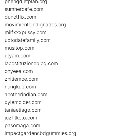
phenqdietplan.org
sumnercafe.com
dunetflix.com
movimientoindignados.org
milfxxxpussy.com
uptodatefamily.com
musitop.com
utyam.com
lacostituzioneblog.com
ohyeea.com
zhitiemoe.com
nungkub.com
anotherindian.com
xylemcider.com
taniaetiago.com
juzfitketo.com
pasomaga.com
impactgardencbdgummies.org