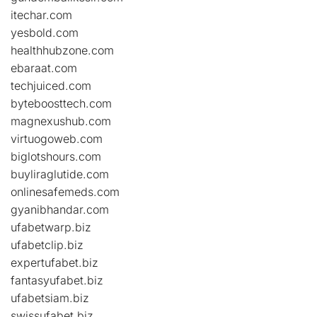
itechar.com
yesbold.com
healthhubzone.com
ebaraat.com
techjuiced.com
byteboosttech.com
magnexushub.com
virtuogoweb.com
biglotshours.com
buyliraglutide.com
onlinesafemeds.com
gyanibhandar.com
ufabetwarp.biz
ufabetclip.biz
expertufabet.biz
fantasyufabet.biz
ufabetsiam.biz
swissufabet.biz