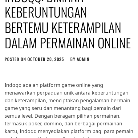
KEBERUNTUNGAN
BERTEMU KETERAMPILAN
DALAM PERMAINAN ONLINE
POSTED ON
OCTOBER 20, 2025
BY
ADMIN
Indoqq adalah platform game online yang
menawarkan perpaduan unik antara keberuntungan
dan keterampilan, menciptakan pengalaman bermain
game yang seru dan menantang bagi pemain dari
semua level. Dengan beragam pilihan permainan,
termasuk poker, domino, dan berbagai permainan
kartu, Indoqq menyediakan platform bagi para pemain