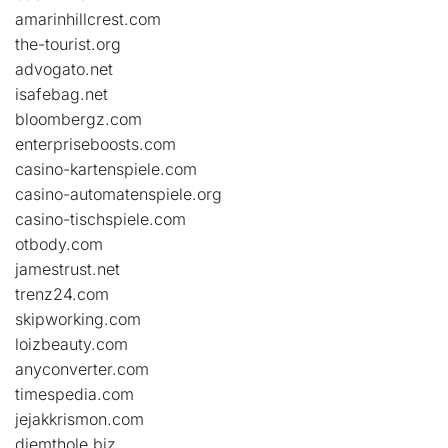
amarinhillcrest.com
the-tourist.org
advogato.net
isafebag.net
bloombergz.com
enterpriseboosts.com
casino-kartenspiele.com
casino-automatenspiele.org
casino-tischspiele.com
otbody.com
jamestrust.net
trenz24.com
skipworking.com
loizbeauty.com
anyconverter.com
timespedia.com
jejakkrismon.com
diemthole.biz