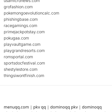
usamicronews.com
grofashion.com
pokemongoevolutioncalc.com
phishingbase.com
racegamings.com
primejackpotstay.com
pokugaa.com
playvaultgame.com
playgrandresorts.com
romsportal.com
sportsdocfestival.com
shestylestore.com
thingsiwontfinish.com
menuqq.com
|
pkv qq
|
dominoqq pkv
|
dominoqq