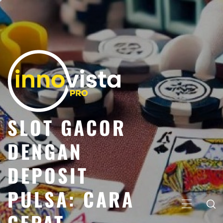
Skip
to
content
SLOT GACOR
DENGAN
DEPOSIT
PULSA: CARA
Primary
CEPAT
Menu