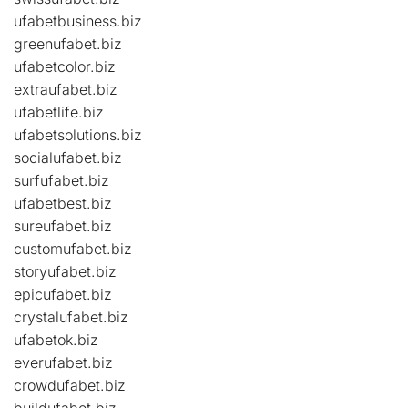
ufabetbusiness.biz
greenufabet.biz
ufabetcolor.biz
extraufabet.biz
ufabetlife.biz
ufabetsolutions.biz
socialufabet.biz
surfufabet.biz
ufabetbest.biz
sureufabet.biz
customufabet.biz
storyufabet.biz
epicufabet.biz
crystalufabet.biz
ufabetok.biz
everufabet.biz
crowdufabet.biz