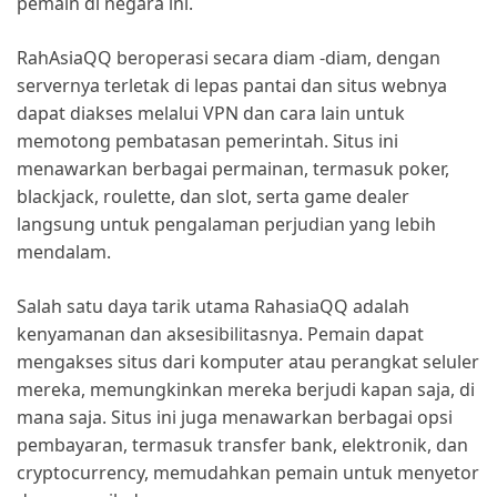
pemain di negara ini.
RahAsiaQQ beroperasi secara diam -diam, dengan
servernya terletak di lepas pantai dan situs webnya
dapat diakses melalui VPN dan cara lain untuk
memotong pembatasan pemerintah. Situs ini
menawarkan berbagai permainan, termasuk poker,
blackjack, roulette, dan slot, serta game dealer
langsung untuk pengalaman perjudian yang lebih
mendalam.
Salah satu daya tarik utama RahasiaQQ adalah
kenyamanan dan aksesibilitasnya. Pemain dapat
mengakses situs dari komputer atau perangkat seluler
mereka, memungkinkan mereka berjudi kapan saja, di
mana saja. Situs ini juga menawarkan berbagai opsi
pembayaran, termasuk transfer bank, elektronik, dan
cryptocurrency, memudahkan pemain untuk menyetor