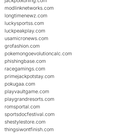
jackpotkoning.com
modlinknetworks.com
longtimenewz.com
luckysportss.com
luckpeakplay.com
usamicronews.com
grofashion.com
pokemongoevolutioncalc.com
phishingbase.com
racegamings.com
primejackpotstay.com
pokugaa.com
playvaultgame.com
playgrandresorts.com
romsportal.com
sportsdocfestival.com
shestylestore.com
thingsiwontfinish.com