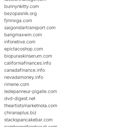
bunnynkitty.com
bezopasnik.org
fjmnxga.com
saigonstartransport.com
bangmaxwin.com
infonetive.com
epictacoshop.com
biopuraskinserum.com
californiafinances.info
canadafinance.info
nevadamoney.info
rimene.com
ledepanneur-pigalle.com
dvd-digest.net
theartistsmarketnola.com
chiranaplus.biz
stackspancakebar.com
namheongfoodcourt.com