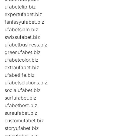
ufabetclip.biz
expertufabet.biz
fantasyufabet.biz
ufabetsiam.biz
swissufabet.biz
ufabetbusiness.biz
greenufabet.biz
ufabetcolor.biz
extraufabet.biz
ufabetlife.biz
ufabetsolutions.biz
socialufabet.biz
surfufabet.biz
ufabetbest.biz
sureufabet.biz
customufabet.biz
storyufabet.biz
epicufabet.biz