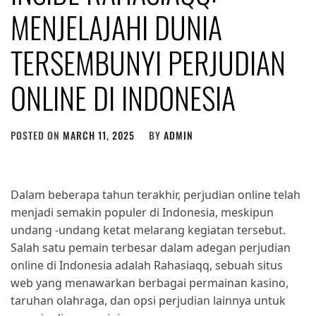
MENJELAJAHI DUNIA
TERSEMBUNYI PERJUDIAN
ONLINE DI INDONESIA
POSTED ON
MARCH 11, 2025
BY
ADMIN
Dalam beberapa tahun terakhir, perjudian online telah
menjadi semakin populer di Indonesia, meskipun
undang -undang ketat melarang kegiatan tersebut.
Salah satu pemain terbesar dalam adegan perjudian
online di Indonesia adalah Rahasiaqq, sebuah situs
web yang menawarkan berbagai permainan kasino,
taruhan olahraga, dan opsi perjudian lainnya untuk