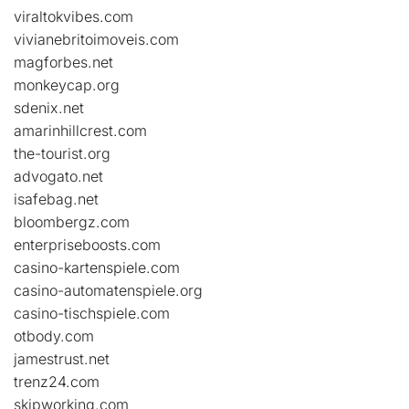
viraltokvibes.com
vivianebritoimoveis.com
magforbes.net
monkeycap.org
sdenix.net
amarinhillcrest.com
the-tourist.org
advogato.net
isafebag.net
bloombergz.com
enterpriseboosts.com
casino-kartenspiele.com
casino-automatenspiele.org
casino-tischspiele.com
otbody.com
jamestrust.net
trenz24.com
skipworking.com