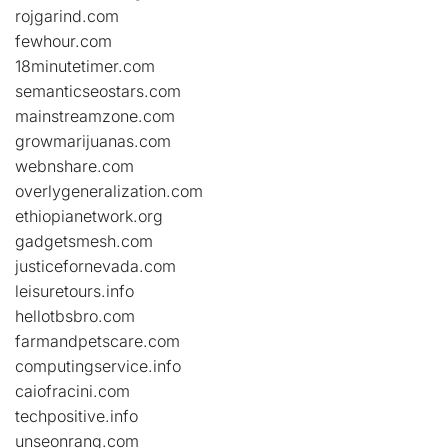
rojgarind.com
fewhour.com
18minutetimer.com
semanticseostars.com
mainstreamzone.com
growmarijuanas.com
webnshare.com
overlygeneralization.com
ethiopianetwork.org
gadgetsmesh.com
justicefornevada.com
leisuretours.info
hellotbsbro.com
farmandpetscare.com
computingservice.info
caiofracini.com
techpositive.info
unseonrang.com