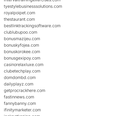
tyestylebusinesssolutions.com
royalpoipet.com
thestaurant.com
bestlinktrackingsoftware.com
clublubupoo.com
bonusmazijeu.com
bonuskyfojea.com
bonuskorokee.com
bonusgexipoy.com
casinorelaxluxe.com
clubetechplay.com
domdombd.com
dailyplayz.com
getprocrackhere.com
fastinnews.com
fannybanny.com
ifinitymarketer.com