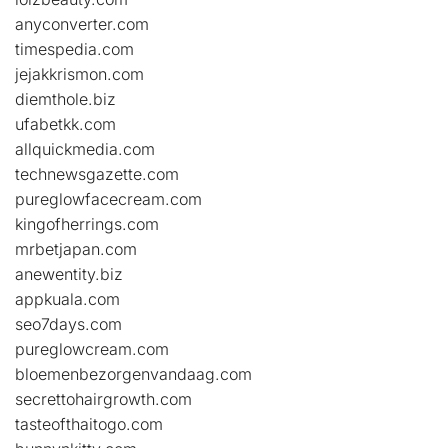
anyconverter.com
timespedia.com
jejakkrismon.com
diemthole.biz
ufabetkk.com
allquickmedia.com
technewsgazette.com
pureglowfacecream.com
kingofherrings.com
mrbetjapan.com
anewentity.biz
appkuala.com
seo7days.com
pureglowcream.com
bloemenbezorgenvandaag.com
secrettohairgrowth.com
tasteofthaitogo.com