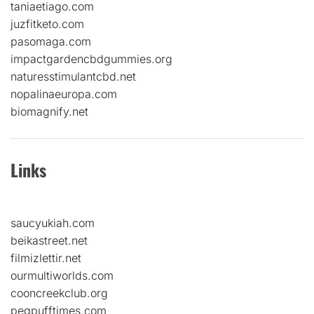
taniaetiago.com
juzfitketo.com
pasomaga.com
impactgardencbdgummies.org
naturesstimulantcbd.net
nopalinaeuropa.com
biomagnify.net
Links
saucyukiah.com
beikastreet.net
filmizlettir.net
ourmultiworlds.com
cooncreekclub.org
pegpufftimes.com