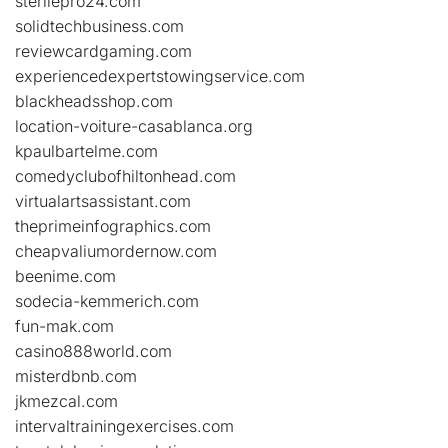
sterilepro24.com
solidtechbusiness.com
reviewcardgaming.com
experiencedexpertstowingservice.com
blackheadsshop.com
location-voiture-casablanca.org
kpaulbartelme.com
comedyclubofhiltonhead.com
virtualartsassistant.com
theprimeinfographics.com
cheapvaliumordernow.com
beenime.com
sodecia-kemmerich.com
fun-mak.com
casino888world.com
misterdbnb.com
jkmezcal.com
intervaltrainingexercises.com