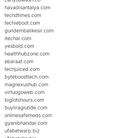
havadisantalya.com
techdtimes.com
techieboot.com
gundembalikesir.com
itechar.com
yesbold.com
healthhubzone.com
ebaraat.com
techjuiced.com
byteboosttech.com
magnexushub.com
virtuogoweb.com
biglotshours.com
buyliraglutide.com
onlinesafemeds.com
gyanibhandar.com
ufabetwarp.biz