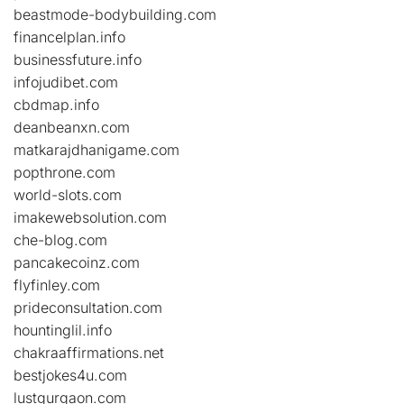
beastmode-bodybuilding.com
financelplan.info
businessfuture.info
infojudibet.com
cbdmap.info
deanbeanxn.com
matkarajdhanigame.com
popthrone.com
world-slots.com
imakewebsolution.com
che-blog.com
pancakecoinz.com
flyfinley.com
prideconsultation.com
hountinglil.info
chakraaffirmations.net
bestjokes4u.com
lustgurgaon.com