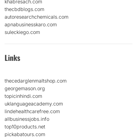
khabresach.com
thecbdblogs.com
autoresearchchemicals.com
apnabusinesskaro.com
suleckiego.com
Links
thecedarglenmaltshop.com
georgemason.org
topicinhindi.com
uklanguageacademy.com
lindehealthcarefree.com
allbusinessjobs.info
top10products.net
pickabatours.com