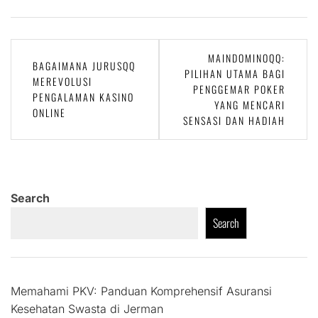
Post
MAINDOMINOQQ:
BAGAIMANA JURUSQQ
navigation
PILIHAN UTAMA BAGI
MEREVOLUSI
PENGGEMAR POKER
PENGALAMAN KASINO
YANG MENCARI
ONLINE
SENSASI DAN HADIAH
Search
Search
Memahami PKV: Panduan Komprehensif Asuransi
Kesehatan Swasta di Jerman