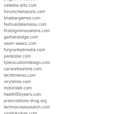
celestia-arts.com
forumchampions.com
bluebargames.com
festivaldelamalou.com
firstsigninnovations.com
garberdodge.com
swim-wears.com
forgrantedmedia.com
peolpstar.com
tylerscustomdesign.com
carworksonline.com
techtimesss.com
virylstore.com
motorstell.com
health150years.com
prescriptions-drug.org
technocrewsolution.com
viraltokvibes.com