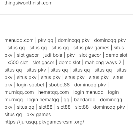
thingsiwontfinish.com
menuqq.com
|
pkv qq
|
dominoqq pkv
|
dominoqq pkv
|
situs qq
|
situs qq
|
situs qq
|
situs pkv games
|
situs
pkv
|
slot gacor
|
judi bola
|
pkv
|
slot gacor
|
demo slot
|
x500 slot
|
slot gacor
|
demo slot
|
mahjong ways 2
|
situs qq
|
situs pkv
|
situs qq
|
situs qq
|
situs qq
|
situs
pkv
|
situs pkv
|
situs pkv
|
situs pkv
|
situs pkv
|
situs
pkv
|
login sbobet
|
sbobet88
|
dominoqq pkv
|
murniqq.com
|
hematqq.com
|
login menuqq
|
login
murniqq
|
login hematqq
|
qq
|
bandarqq
|
dominoqq
pkv
|
situs qq
|
slot88
|
slot88
|
slot88
|
dominoqq pkv
|
situs qq
|
pkv games
|
https://jurusqq.pkvgamesresmi.org/