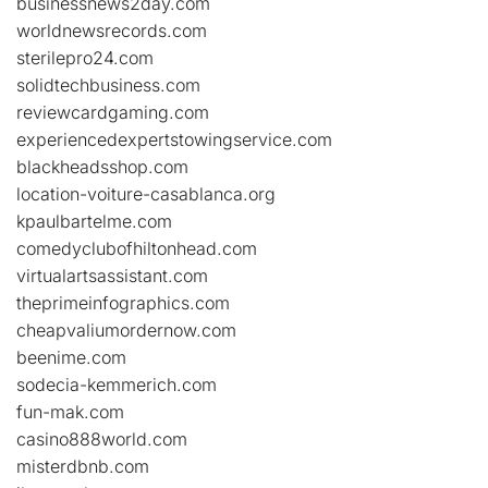
businessnews2day.com
worldnewsrecords.com
sterilepro24.com
solidtechbusiness.com
reviewcardgaming.com
experiencedexpertstowingservice.com
blackheadsshop.com
location-voiture-casablanca.org
kpaulbartelme.com
comedyclubofhiltonhead.com
virtualartsassistant.com
theprimeinfographics.com
cheapvaliumordernow.com
beenime.com
sodecia-kemmerich.com
fun-mak.com
casino888world.com
misterdbnb.com