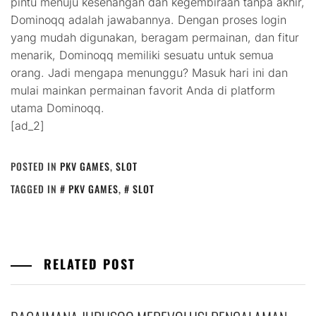
pintu menuju kesenangan dan kegembiraan tanpa akhir,
Dominoqq adalah jawabannya. Dengan proses login
yang mudah digunakan, beragam permainan, dan fitur
menarik, Dominoqq memiliki sesuatu untuk semua
orang. Jadi mengapa menunggu? Masuk hari ini dan
mulai mainkan permainan favorit Anda di platform
utama Dominoqq.
[ad_2]
POSTED IN
PKV GAMES
,
SLOT
TAGGED IN
PKV GAMES
,
SLOT
RELATED POST