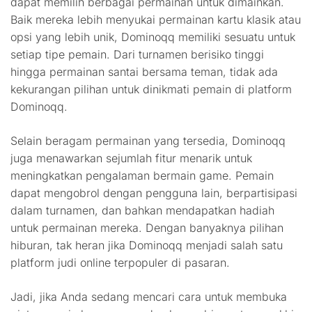
dapat memilih berbagai permainan untuk dimainkan.
Baik mereka lebih menyukai permainan kartu klasik atau
opsi yang lebih unik, Dominoqq memiliki sesuatu untuk
setiap tipe pemain. Dari turnamen berisiko tinggi
hingga permainan santai bersama teman, tidak ada
kekurangan pilihan untuk dinikmati pemain di platform
Dominoqq.
Selain beragam permainan yang tersedia, Dominoqq
juga menawarkan sejumlah fitur menarik untuk
meningkatkan pengalaman bermain game. Pemain
dapat mengobrol dengan pengguna lain, berpartisipasi
dalam turnamen, dan bahkan mendapatkan hadiah
untuk permainan mereka. Dengan banyaknya pilihan
hiburan, tak heran jika Dominoqq menjadi salah satu
platform judi online terpopuler di pasaran.
Jadi, jika Anda sedang mencari cara untuk membuka