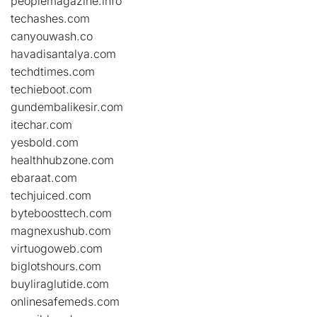
peoplemagazine.info
techashes.com
canyouwash.co
havadisantalya.com
techdtimes.com
techieboot.com
gundembalikesir.com
itechar.com
yesbold.com
healthhubzone.com
ebaraat.com
techjuiced.com
byteboosttech.com
magnexushub.com
virtuogoweb.com
biglotshours.com
buyliraglutide.com
onlinesafemeds.com