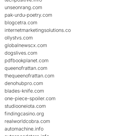
unseonrang.com
pak-urdu-poetry.com
blogcetra.com
internetmarketingsolutions.co
ollystvs.com
globalnewscx.com
dogslives.com
pdfbookplanet.com
queenofrattan.com
thequeenofrattan.com
denohubpro.com
blades-knife.com
one-piece-spoiler.com
studiooneiota.com
findingcasino.org
realworldcobra.com
automachine.info