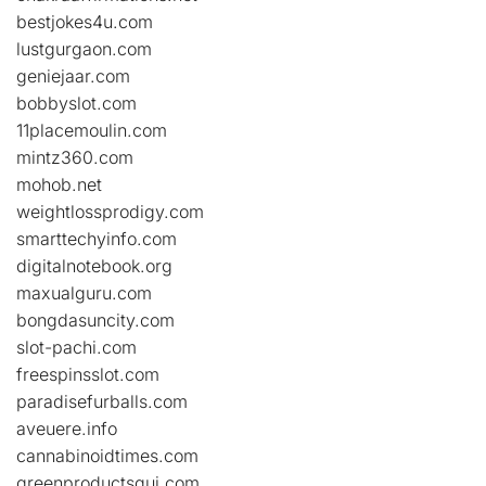
bestjokes4u.com
lustgurgaon.com
geniejaar.com
bobbyslot.com
11placemoulin.com
mintz360.com
mohob.net
weightlossprodigy.com
smarttechyinfo.com
digitalnotebook.org
maxualguru.com
bongdasuncity.com
slot-pachi.com
freespinsslot.com
paradisefurballs.com
aveuere.info
cannabinoidtimes.com
greenproductsgui.com