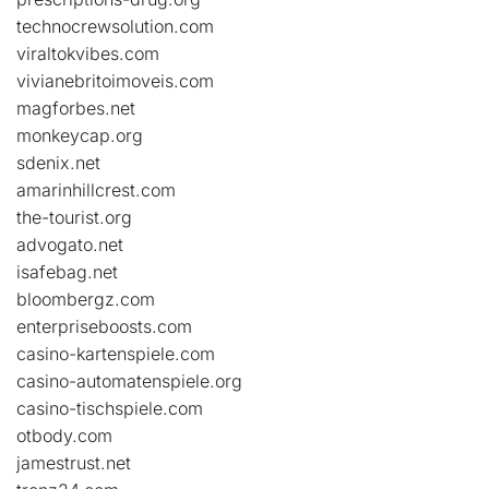
technocrewsolution.com
viraltokvibes.com
vivianebritoimoveis.com
magforbes.net
monkeycap.org
sdenix.net
amarinhillcrest.com
the-tourist.org
advogato.net
isafebag.net
bloombergz.com
enterpriseboosts.com
casino-kartenspiele.com
casino-automatenspiele.org
casino-tischspiele.com
otbody.com
jamestrust.net