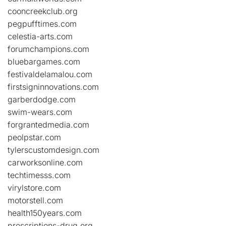
cooncreekclub.org
pegpufftimes.com
celestia-arts.com
forumchampions.com
bluebargames.com
festivaldelamalou.com
firstsigninnovations.com
garberdodge.com
swim-wears.com
forgrantedmedia.com
peolpstar.com
tylerscustomdesign.com
carworksonline.com
techtimesss.com
virylstore.com
motorstell.com
health150years.com
prescriptions-drug.org