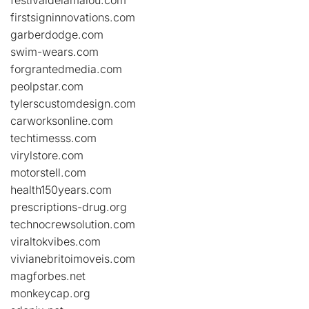
festivaldelamalou.com
firstsigninnovations.com
garberdodge.com
swim-wears.com
forgrantedmedia.com
peolpstar.com
tylerscustomdesign.com
carworksonline.com
techtimesss.com
virylstore.com
motorstell.com
health150years.com
prescriptions-drug.org
technocrewsolution.com
viraltokvibes.com
vivianebritoimoveis.com
magforbes.net
monkeycap.org