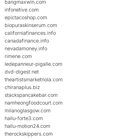
bangmaxwin.com
infonetive.com
epictacoshop.com
biopuraskinserum.com
californiafinances.info
canadafinance.info
nevadamoney.info
rimene.com
ledepanneur-pigalle.com
dvd-digest.net
theartistsmarketnola.com
chiranaplus.biz
stackspancakebar.com
namheongfoodcourt.com
milanoglasgow.com
hallu-forte3.com
hallu-motion24.com
therockskippers.com