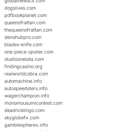
globalnewscx.com
dogslives.com
pdfbookplanet.com
queenofrattan.com
thequeenofrattan.com
denohubpro.com
blades-knife.com
one-piece-spoiler.com
studiooneiota.com
findingcasino.org
realworldcobra.com
automachine.info
autospeedsters.info
wagerchampion.info
monomousumicontest.com
deadricklingo.com
skyglobefx.com
gamblespherex.info