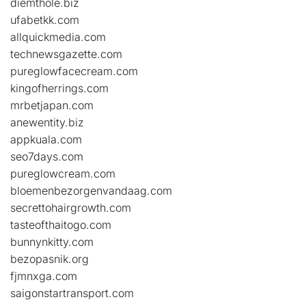
diemthole.biz
ufabetkk.com
allquickmedia.com
technewsgazette.com
pureglowfacecream.com
kingofherrings.com
mrbetjapan.com
anewentity.biz
appkuala.com
seo7days.com
pureglowcream.com
bloemenbezorgenvandaag.com
secrettohairgrowth.com
tasteofthaitogo.com
bunnynkitty.com
bezopasnik.org
fjmnxga.com
saigonstartransport.com