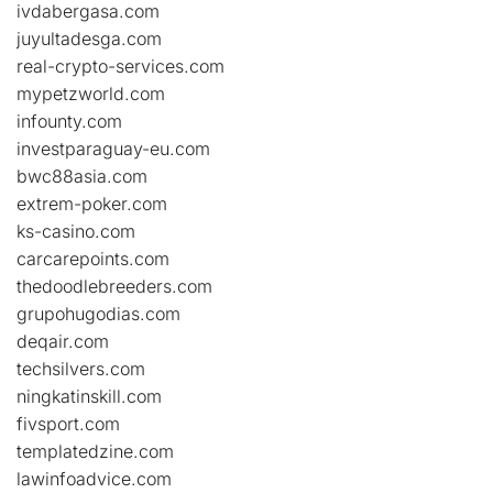
ivdabergasa.com
juyultadesga.com
real-crypto-services.com
mypetzworld.com
infounty.com
investparaguay-eu.com
bwc88asia.com
extrem-poker.com
ks-casino.com
carcarepoints.com
thedoodlebreeders.com
grupohugodias.com
deqair.com
techsilvers.com
ningkatinskill.com
fivsport.com
templatedzine.com
lawinfoadvice.com