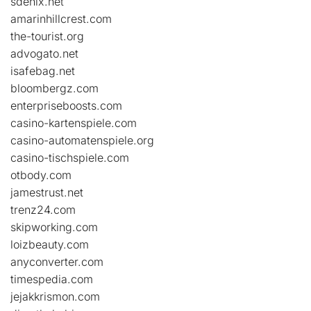
sdenix.net
amarinhillcrest.com
the-tourist.org
advogato.net
isafebag.net
bloombergz.com
enterpriseboosts.com
casino-kartenspiele.com
casino-automatenspiele.org
casino-tischspiele.com
otbody.com
jamestrust.net
trenz24.com
skipworking.com
loizbeauty.com
anyconverter.com
timespedia.com
jejakkrismon.com