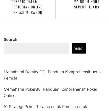
TERBAIK DALAM
MAINDOMINO99
PERJUDIAN ONLINE
SEPERTI JUARA
DENGAN MURAHQQ
Search
Search
Memahami DominoQQ: Panduan Komprehensif untuk
Pemula
Memahami Poker88: Panduan Komprehensif Poker
Online
10 Strategi Poker Teratas untuk Pemula untuk