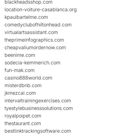
blackheadsshop.com
location-voiture-casablanca.org
kpaulbartelme.com
comedyclubofhiltonhead.com
virtualartsassistant.com
theprimeinfographics.com
cheapvaliumordernow.com
beenime.com
sodecia-kemmerich.com
fun-mak.com
casino888world.com
misterdbnb.com
jkmezcal.com
intervaltrainingexercises.com
tyestylebusinesssolutions.com
royalpoipet.com
thestaurant.com
bestlinktrackingsoftware.com