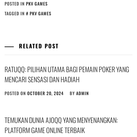
POSTED IN
PKV GAMES
TAGGED IN
PKV GAMES
RELATED POST
RATUQQ: PILIHAN UTAMA BAGI PEMAIN POKER YANG
MENCARI SENSASI DAN HADIAH
POSTED ON
OCTOBER 20, 2024
BY
ADMIN
TEMUKAN DUNIA AJOQQ YANG MENYENANGKAN:
PLATFORM GAME ONLINE TERBAIK