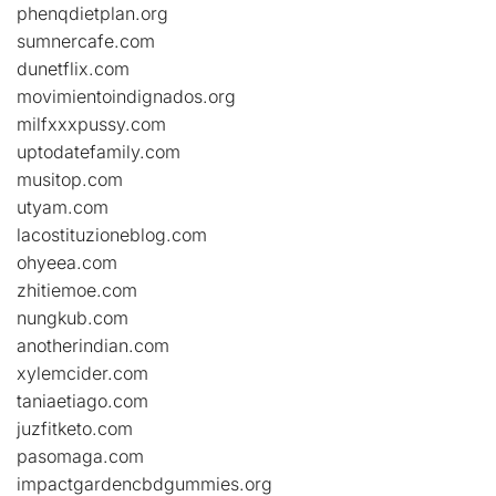
phenqdietplan.org
sumnercafe.com
dunetflix.com
movimientoindignados.org
milfxxxpussy.com
uptodatefamily.com
musitop.com
utyam.com
lacostituzioneblog.com
ohyeea.com
zhitiemoe.com
nungkub.com
anotherindian.com
xylemcider.com
taniaetiago.com
juzfitketo.com
pasomaga.com
impactgardencbdgummies.org