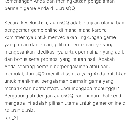
kemenangan Anda dan meningkatkan pengalaman
bermain game Anda di JurusQQ.
Secara keseluruhan, JurusQQ adalah tujuan utama bagi
penggemar game online di mana-mana karena
komitmennya untuk menyediakan lingkungan game
yang aman dan aman, pilihan permainannya yang
mengesankan, dedikasinya untuk permainan yang adil,
dan bonus serta promosi yang murah hati. Apakah
Anda seorang pemain berpengalaman atau baru
memulai, JurusQQ memiliki semua yang Anda butuhkan
untuk menikmati pengalaman bermain game yang
menarik dan bermanfaat. Jadi mengapa menunggu?
Bergabunglah dengan JurusQQ hari ini dan lihat sendiri
mengapa ini adalah pilihan utama untuk gamer online di
seluruh dunia.
[ad_2]