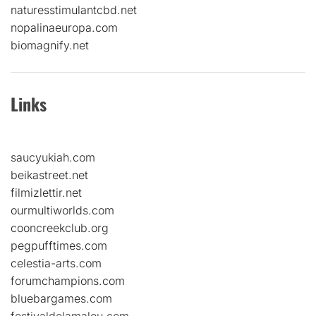
naturesstimulantcbd.net
nopalinaeuropa.com
biomagnify.net
Links
saucyukiah.com
beikastreet.net
filmizlettir.net
ourmultiworlds.com
cooncreekclub.org
pegpufftimes.com
celestia-arts.com
forumchampions.com
bluebargames.com