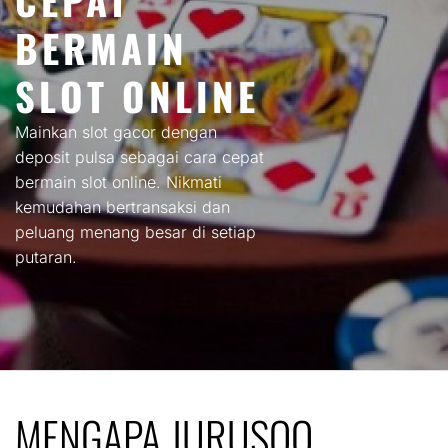
BERMAIN
SLOT ONLINE
Mainkan slot gacor dengan
deposit pulsa sebagai cara cepat
bermain slot online. Nikmati
kemudahan bertransaksi dan
peluang menang besar di setiap
putaran.
MENGAPA JURUSQQ