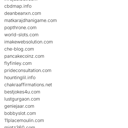
cbdmap.info
deanbeanxn.com
matkarajdhanigame.com
popthrone.com
world-slots.com
imakewebsolution.com
che-blog.com
pancakecoinz.com
flyfinley.com
prideconsultation.com
hountinglil.info
chakraaffirmations.net
bestjokes4u.com
lustgurgaon.com
geniejaar.com
bobbyslot.com
11placemoulin.com
mintz360.com