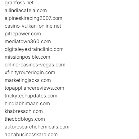
granfoss.net
allindiacafela.com
alpineskiracing2007.com
casino-vulkan-online.net
pitrepower.com
mediatown360.com
digitaleyestrainclinic.com
missionposible.com
online-casinos-vegas.com
xfinityrouterlogin.com
marketingjacks.com
topappliancereviews.com
trickytechupdates.com
hindiabhimaan.com
khabresach.com
thecbdblogs.com
autoresearchchemicals.com
apnabusinesskaro.com