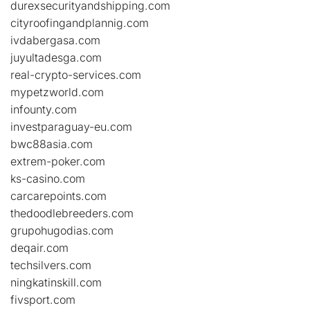
durexsecurityandshipping.com
cityroofingandplannig.com
ivdabergasa.com
juyultadesga.com
real-crypto-services.com
mypetzworld.com
infounty.com
investparaguay-eu.com
bwc88asia.com
extrem-poker.com
ks-casino.com
carcarepoints.com
thedoodlebreeders.com
grupohugodias.com
deqair.com
techsilvers.com
ningkatinskill.com
fivsport.com