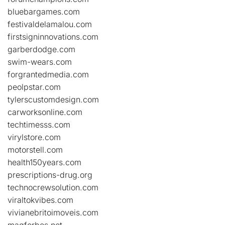
bluebargames.com
festivaldelamalou.com
firstsigninnovations.com
garberdodge.com
swim-wears.com
forgrantedmedia.com
peolpstar.com
tylerscustomdesign.com
carworksonline.com
techtimesss.com
virylstore.com
motorstell.com
health150years.com
prescriptions-drug.org
technocrewsolution.com
viraltokvibes.com
vivianebritoimoveis.com