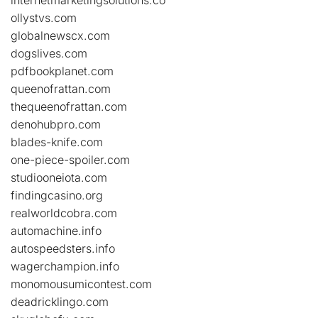
internetmarketingsolutions.co
ollystvs.com
globalnewscx.com
dogslives.com
pdfbookplanet.com
queenofrattan.com
thequeenofrattan.com
denohubpro.com
blades-knife.com
one-piece-spoiler.com
studiooneiota.com
findingcasino.org
realworldcobra.com
automachine.info
autospeedsters.info
wagerchampion.info
monomousumicontest.com
deadricklingo.com