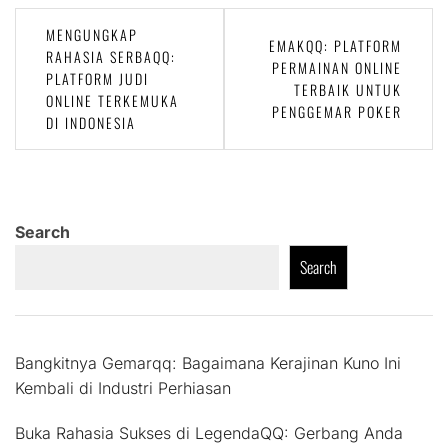
Post
MENGUNGKAP
EMAKQQ: PLATFORM
navigation
RAHASIA SERBAQQ:
PERMAINAN ONLINE
PLATFORM JUDI
TERBAIK UNTUK
ONLINE TERKEMUKA
PENGGEMAR POKER
DI INDONESIA
Search
Search
Bangkitnya Gemarqq: Bagaimana Kerajinan Kuno Ini
Kembali di Industri Perhiasan
Buka Rahasia Sukses di LegendaQQ: Gerbang Anda