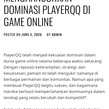
DOMINASI PLAYERQQ DI
GAME ONLINE
POSTED ON
JUNE 5, 2026
BY
ADMIN
PlayerQQ telah menjadi kekuatan dominan dalam
dunia game online selama beberapa waktu sekarang.
Dengan reputasi keterampilan, strategi, dan
kesuksesan, pemain ini telah mengukir namanya di
berbagai permainan dan komunitas. Namun apa yang
membuat PlayerQQ begitu sukses, dan bagaimana
mereka berhasil mempertahankan dominasinya dalam
lanskap yang selalu berubah dan kompetitif?