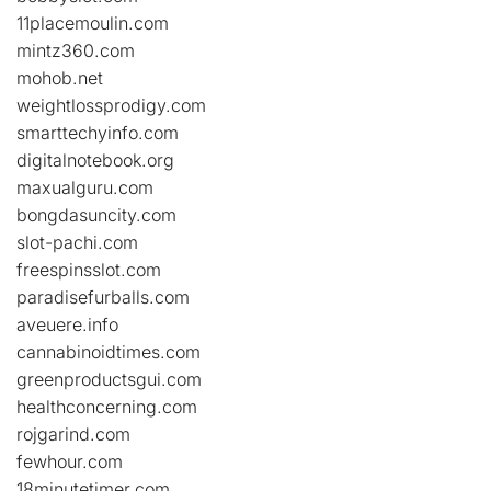
11placemoulin.com
mintz360.com
mohob.net
weightlossprodigy.com
smarttechyinfo.com
digitalnotebook.org
maxualguru.com
bongdasuncity.com
slot-pachi.com
freespinsslot.com
paradisefurballs.com
aveuere.info
cannabinoidtimes.com
greenproductsgui.com
healthconcerning.com
rojgarind.com
fewhour.com
18minutetimer.com