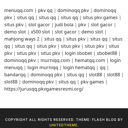
menuqq.com
|
pkv qq
|
dominoqq pkv
|
dominoqq
pkv
|
situs qq
|
situs qq
|
situs qq
|
situs pkv games
|
situs pkv
|
slot gacor
|
judi bola
|
pkv
|
slot gacor
|
demo slot
|
x500 slot
|
slot gacor
|
demo slot
|
mahjong ways 2
|
situs qq
|
situs pkv
|
situs qq
|
situs
qq
|
situs qq
|
situs pkv
|
situs pkv
|
situs pkv
|
situs
pkv
|
situs pkv
|
situs pkv
|
login sbobet
|
sbobet88
|
dominoqq pkv
|
murniqq.com
|
hematqq.com
|
login
menuqq
|
login murniqq
|
login hematqq
|
qq
|
bandarqq
|
dominoqq pkv
|
situs qq
|
slot88
|
slot88
|
slot88
|
dominoqq pkv
|
situs qq
|
pkv games
|
https://jurusqq.pkvgamesresmi.org/
COPYRIGHT ALL RIGHTS RESERVED. THEME: FLASH BLOG BY
UNITEDTHEME
.