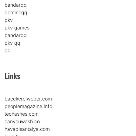
bandarqq
dominoqq
pkv
pkv games
bandarqq
pkv qq
qq
Links
baeckereiweber.com
peoplemagazine.info
techashes.com
canyouwash.co
havadisantalya.com