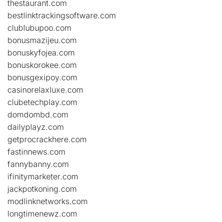
thestaurant.com
bestlinktrackingsoftware.com
clublubupoo.com
bonusmazijeu.com
bonuskyfojea.com
bonuskorokee.com
bonusgexipoy.com
casinorelaxluxe.com
clubetechplay.com
domdombd.com
dailyplayz.com
getprocrackhere.com
fastinnews.com
fannybanny.com
ifinitymarketer.com
jackpotkoning.com
modlinknetworks.com
longtimenewz.com