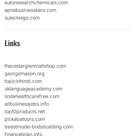
autoresearchchemicals.com
apnabusinesskaro.com
suleckiego.com
Links
thecedarglenmaltshop.com
georgemason.org
topicinhindi.com
uklanguageacademy.com
lindehealthcarefree.com
allbusinessjobs.info
top10products.net
pickabatours.com
beastmode-bodybuilding.com
financelplan.info