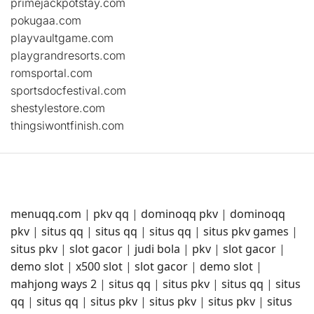
primejackpotstay.com
pokugaa.com
playvaultgame.com
playgrandresorts.com
romsportal.com
sportsdocfestival.com
shestylestore.com
thingsiwontfinish.com
menuqq.com
|
pkv qq
|
dominoqq pkv
|
dominoqq
pkv
|
situs qq
|
situs qq
|
situs qq
|
situs pkv games
|
situs pkv
|
slot gacor
|
judi bola
|
pkv
|
slot gacor
|
demo slot
|
x500 slot
|
slot gacor
|
demo slot
|
mahjong ways 2
|
situs qq
|
situs pkv
|
situs qq
|
situs
qq
|
situs qq
|
situs pkv
|
situs pkv
|
situs pkv
|
situs