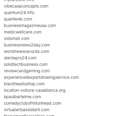
vibecasaconcepts.com
quantum24.info
quantenki.com
businessmagazineusa.com
medicwellcare.com
vidsmall.com
businessnews2day.com
worldnewsrecords.com
sterilepro24.com
solidtechbusiness.com
reviewcardgaming.com
experiencedexpertstowingservice.com
blackheadsshop.com
location-voiture-casablanca.org
kpaulbartelme.com
comedyclubofhiltonhead.com
virtualartsassistant.com