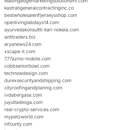
leadingedgemarketingsolutionsmi.com
kastratigeneralcontractinginc.co
bestwholesalenfljerseysshop.com
openlivinglabdays14.com
ayurvedakonsultti-kari-nokela.com
antitraders.biz
aryanews24.com
xscape-it.com
777azino-mobile.com
cobbseniorbowl.com
technowdesign.com
durexsecurityandshipping.com
cityroofingandplannig.com
ivdabergasa.com
juyultadesga.com
real-crypto-services.com
mypetzworld.com
infounty.com