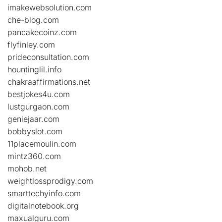
imakewebsolution.com
che-blog.com
pancakecoinz.com
flyfinley.com
prideconsultation.com
hountinglil.info
chakraaffirmations.net
bestjokes4u.com
lustgurgaon.com
geniejaar.com
bobbyslot.com
11placemoulin.com
mintz360.com
mohob.net
weightlossprodigy.com
smarttechyinfo.com
digitalnotebook.org
maxualguru.com