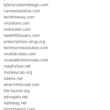
tylerscustomdesign.com
carworksonline.com
techtimesss.com
virylstore.com
motorstell.com
health150years.com
prescriptions-drug.org
technocrewsolution.com
viraltokvibes.com
vivianebritoimoveis.com
magforbes.net
monkeycap.org
sdenix.net
amarinhillcrest.com
the-tourist.org
advogato.net
isafebag.net
bloombergz.com