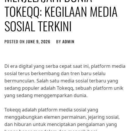
TOKEQQ: KEGILAAN MEDIA
SOSIAL TERKINI
POSTED ON
JUNE 9, 2026
BY
ADMIN
Di era digital yang serba cepat saat ini, platform media
sosial terus berkembang dan tren baru selalu
bermunculan. Salah satu media sosial terbaru yang
sedang populer adalah Tokeqq, sebuah platform unik
yang sedang menggemparkan dunia.
Tokeqq adalah platform media sosial yang
menggabungkan elemen permainan, jejaring sosial,
dan hiburan untuk menciptakan pengalaman yang