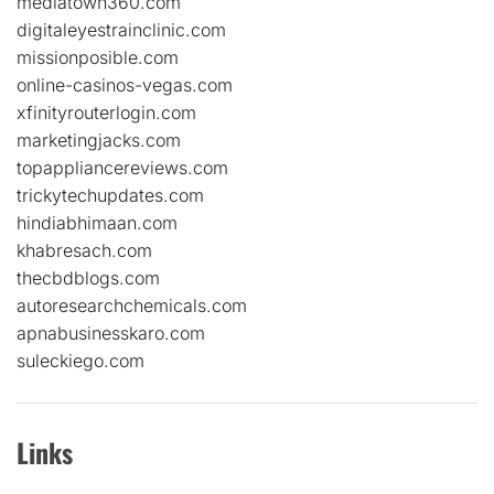
mediatown360.com
digitaleyestrainclinic.com
missionposible.com
online-casinos-vegas.com
xfinityrouterlogin.com
marketingjacks.com
topappliancereviews.com
trickytechupdates.com
hindiabhimaan.com
khabresach.com
thecbdblogs.com
autoresearchchemicals.com
apnabusinesskaro.com
suleckiego.com
Links