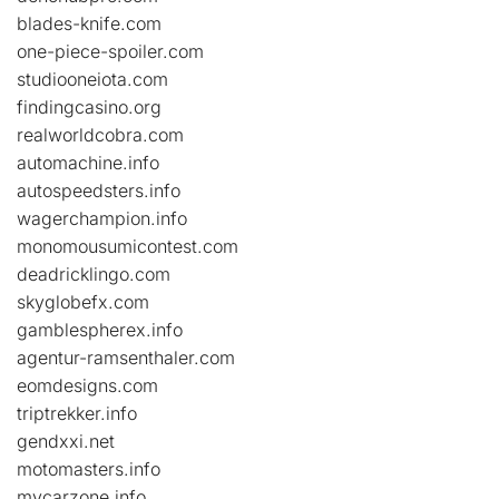
blades-knife.com
one-piece-spoiler.com
studiooneiota.com
findingcasino.org
realworldcobra.com
automachine.info
autospeedsters.info
wagerchampion.info
monomousumicontest.com
deadricklingo.com
skyglobefx.com
gamblespherex.info
agentur-ramsenthaler.com
eomdesigns.com
triptrekker.info
gendxxi.net
motomasters.info
mycarzone.info