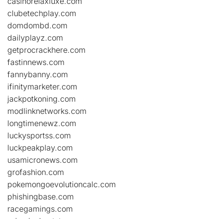
casinorelaxluxe.com
clubetechplay.com
domdombd.com
dailyplayz.com
getprocrackhere.com
fastinnews.com
fannybanny.com
ifinitymarketer.com
jackpotkoning.com
modlinknetworks.com
longtimenewz.com
luckysportss.com
luckpeakplay.com
usamicronews.com
grofashion.com
pokemongoevolutioncalc.com
phishingbase.com
racegamings.com