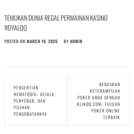
TEMUKAN DUNIA REGAL PERMAINAN KASINO
ROYALQQ
POSTED ON
MARCH 19, 2026
BY
ADMIN
Post
BEBASKAN
PENGERTIAN
navigation
KETERAMPILAN
HEMATQQIU: GEJALA,
POKER ANDA DENGAN
PENYEBAB, DAN
KLIKQQ.COM: TUJUAN
PILIHAN
POKER ONLINE
PENGOBATANNYA
TERBAIK