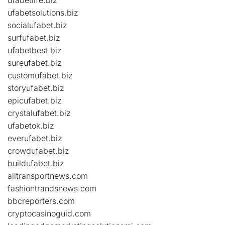
ufabetlife.biz
ufabetsolutions.biz
socialufabet.biz
surfufabet.biz
ufabetbest.biz
sureufabet.biz
customufabet.biz
storyufabet.biz
epicufabet.biz
crystalufabet.biz
ufabetok.biz
everufabet.biz
crowdufabet.biz
buildufabet.biz
alltransportnews.com
fashiontrandsnews.com
bbcreporters.com
cryptocasinoguid.com