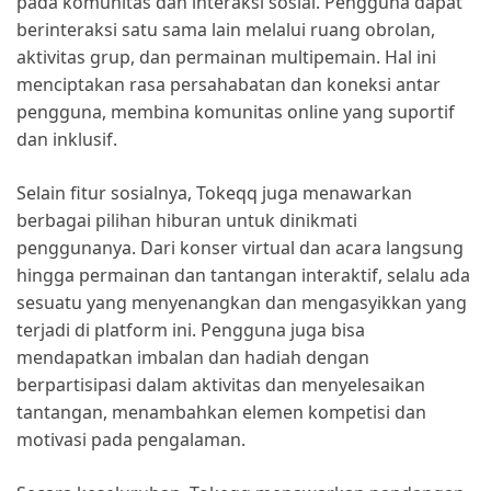
pada komunitas dan interaksi sosial. Pengguna dapat
berinteraksi satu sama lain melalui ruang obrolan,
aktivitas grup, dan permainan multipemain. Hal ini
menciptakan rasa persahabatan dan koneksi antar
pengguna, membina komunitas online yang suportif
dan inklusif.
Selain fitur sosialnya, Tokeqq juga menawarkan
berbagai pilihan hiburan untuk dinikmati
penggunanya. Dari konser virtual dan acara langsung
hingga permainan dan tantangan interaktif, selalu ada
sesuatu yang menyenangkan dan mengasyikkan yang
terjadi di platform ini. Pengguna juga bisa
mendapatkan imbalan dan hadiah dengan
berpartisipasi dalam aktivitas dan menyelesaikan
tantangan, menambahkan elemen kompetisi dan
motivasi pada pengalaman.