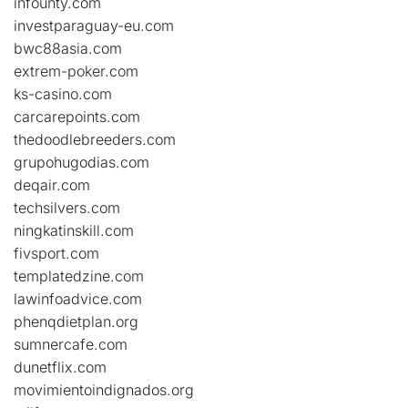
infounty.com
investparaguay-eu.com
bwc88asia.com
extrem-poker.com
ks-casino.com
carcarepoints.com
thedoodlebreeders.com
grupohugodias.com
deqair.com
techsilvers.com
ningkatinskill.com
fivsport.com
templatedzine.com
lawinfoadvice.com
phenqdietplan.org
sumnercafe.com
dunetflix.com
movimientoindignados.org