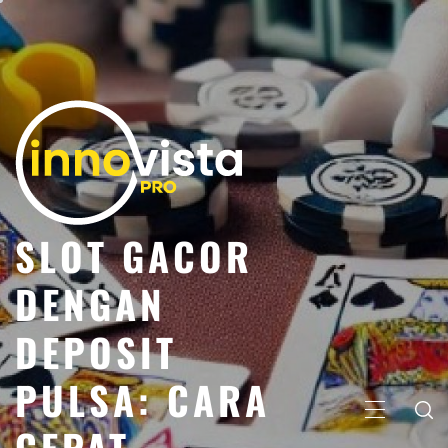
Skip
to
content
SLOT GACOR
DENGAN
DEPOSIT
PULSA: CARA
Primary
CEPAT
Menu