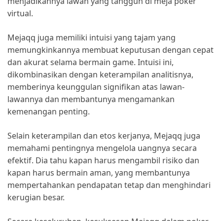
menjadikannya lawan yang tangguh di meja poker
virtual.
Mejaqq juga memiliki intuisi yang tajam yang
memungkinkannya membuat keputusan dengan cepat
dan akurat selama bermain game. Intuisi ini,
dikombinasikan dengan keterampilan analitisnya,
memberinya keunggulan signifikan atas lawan-
lawannya dan membantunya mengamankan
kemenangan penting.
Selain keterampilan dan etos kerjanya, Mejaqq juga
memahami pentingnya mengelola uangnya secara
efektif. Dia tahu kapan harus mengambil risiko dan
kapan harus bermain aman, yang membantunya
mempertahankan pendapatan tetap dan menghindari
kerugian besar.