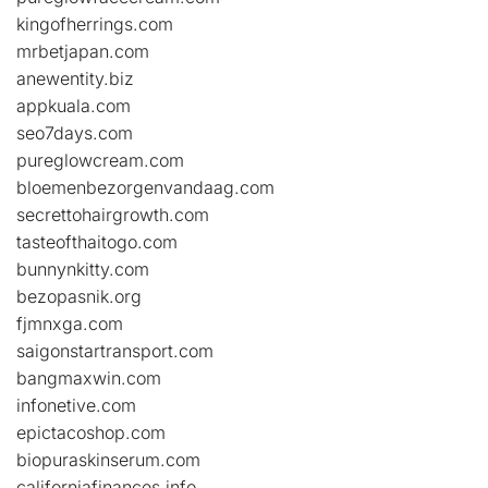
kingofherrings.com
mrbetjapan.com
anewentity.biz
appkuala.com
seo7days.com
pureglowcream.com
bloemenbezorgenvandaag.com
secrettohairgrowth.com
tasteofthaitogo.com
bunnynkitty.com
bezopasnik.org
fjmnxga.com
saigonstartransport.com
bangmaxwin.com
infonetive.com
epictacoshop.com
biopuraskinserum.com
californiafinances.info