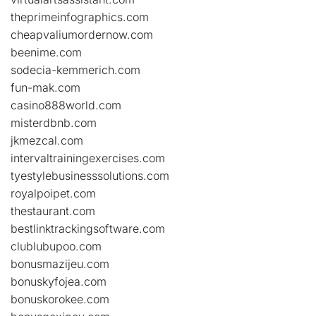
theprimeinfographics.com
cheapvaliumordernow.com
beenime.com
sodecia-kemmerich.com
fun-mak.com
casino888world.com
misterdbnb.com
jkmezcal.com
intervaltrainingexercises.com
tyestylebusinesssolutions.com
royalpoipet.com
thestaurant.com
bestlinktrackingsoftware.com
clublubupoo.com
bonusmazijeu.com
bonuskyfojea.com
bonuskorokee.com