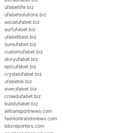
ufabetlife.biz
ufabetsolutions.biz
socialufabet.biz
surfufabet.biz
ufabetbest.biz
sureufabet.biz
customufabet.biz
storyufabet.biz
epicufabet.biz
crystalufabet.biz
ufabetok.biz
everufabet.biz
crowdufabet.biz
buildufabet.biz
alltransportnews.com
fashiontrandsnews.com
bbcreporters.com