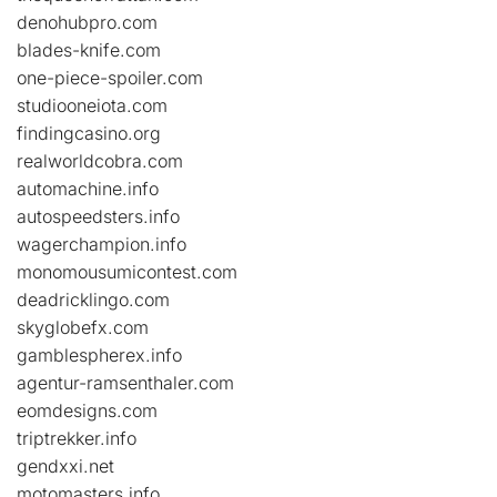
denohubpro.com
blades-knife.com
one-piece-spoiler.com
studiooneiota.com
findingcasino.org
realworldcobra.com
automachine.info
autospeedsters.info
wagerchampion.info
monomousumicontest.com
deadricklingo.com
skyglobefx.com
gamblespherex.info
agentur-ramsenthaler.com
eomdesigns.com
triptrekker.info
gendxxi.net
motomasters.info