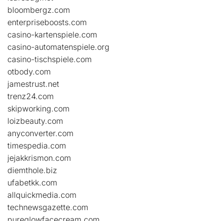
bloombergz.com
enterpriseboosts.com
casino-kartenspiele.com
casino-automatenspiele.org
casino-tischspiele.com
otbody.com
jamestrust.net
trenz24.com
skipworking.com
loizbeauty.com
anyconverter.com
timespedia.com
jejakkrismon.com
diemthole.biz
ufabetkk.com
allquickmedia.com
technewsgazette.com
pureglowfacecream.com