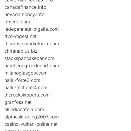
canadafinance.info
nevadamoney.info
rimene.com
ledepanneur-pigalle.com
dvd-digest.net
theartistsmarketnola.com
chiranaplus.biz
stackspancakebar.com
namheongfoodcourt.com
milanoglasgow.com
hallu-forte3.com
hallu-motion24.com
therockskippers.com
granfoss.net
allindiacafela.com
alpineskiracing2007.com
casino-vulkan-online.net