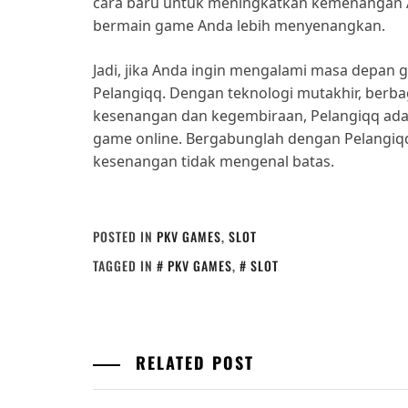
cara baru untuk meningkatkan kemenangan
bermain game Anda lebih menyenangkan.
Jadi, jika Anda ingin mengalami masa depan gam
Pelangiqq. Dengan teknologi mutakhir, berb
kesenangan dan kegembiraan, Pelangiqq ada
game online. Bergabunglah dengan Pelangiqq
kesenangan tidak mengenal batas.
POSTED IN
PKV GAMES
,
SLOT
TAGGED IN
PKV GAMES
,
SLOT
RELATED POST