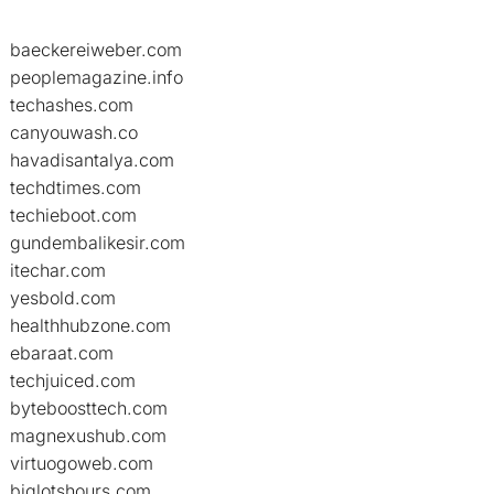
baeckereiweber.com
peoplemagazine.info
techashes.com
canyouwash.co
havadisantalya.com
techdtimes.com
techieboot.com
gundembalikesir.com
itechar.com
yesbold.com
healthhubzone.com
ebaraat.com
techjuiced.com
byteboosttech.com
magnexushub.com
virtuogoweb.com
biglotshours.com