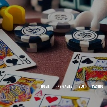
HOME
PKV GAMES
SLOT
CASINO