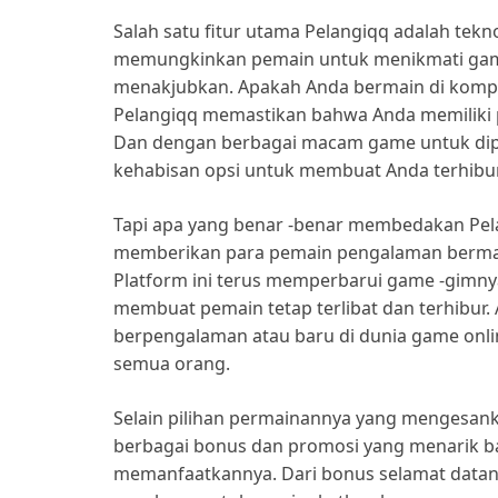
Salah satu fitur utama Pelangiqq adalah tekn
memungkinkan pemain untuk menikmati game
menakjubkan. Apakah Anda bermain di kompute
Pelangiqq memastikan bahwa Anda memiliki 
Dan dengan berbagai macam game untuk dipil
kehabisan opsi untuk membuat Anda terhibur
Tapi apa yang benar -benar membedakan Pel
memberikan para pemain pengalaman berma
Platform ini terus memperbarui game -gimn
membuat pemain tetap terlibat dan terhibur
berpengalaman atau baru di dunia game onlin
semua orang.
Selain pilihan permainannya yang mengesan
berbagai bonus dan promosi yang menarik b
memanfaatkannya. Dari bonus selamat datang