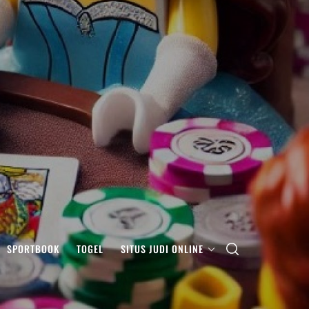
SPORTBOOK
TOGEL
SITUS JUDI ONLINE