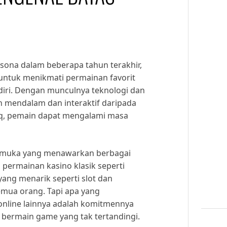
sona dalam beberapa tahun terakhir,
ntuk menikmati permainan favorit
ri. Dengan munculnya teknologi dan
ih mendalam dan interaktif daripada
q, pemain dapat mengalami masa
kemuka yang menawarkan berbagai
 permainan kasino klasik seperti
yang menarik seperti slot dan
semua orang. Tapi apa yang
nline lainnya adalah komitmennya
ermain game yang tak tertandingi.