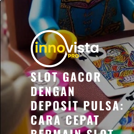
Skip
to
content
SLOT GACOR
DENGAN
DEPOSIT PULSA:
CARA CEPAT
BERMAIN SLOT