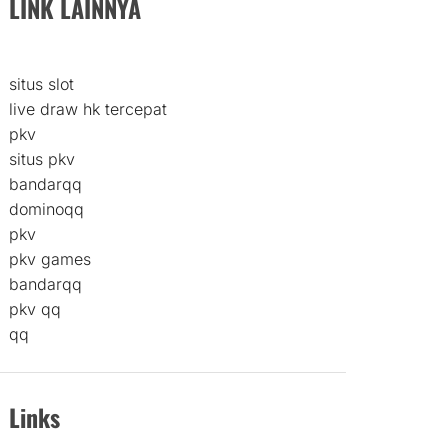
LINK LAINNYA
situs slot
live draw hk tercepat
pkv
situs pkv
bandarqq
dominoqq
pkv
pkv games
bandarqq
pkv qq
qq
Links