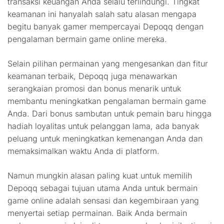
transaksi keuangan Anda selalu terlindungi. Tingkat
keamanan ini hanyalah salah satu alasan mengapa
begitu banyak gamer mempercayai Depoqq dengan
pengalaman bermain game online mereka.
Selain pilihan permainan yang mengesankan dan fitur
keamanan terbaik, Depoqq juga menawarkan
serangkaian promosi dan bonus menarik untuk
membantu meningkatkan pengalaman bermain game
Anda. Dari bonus sambutan untuk pemain baru hingga
hadiah loyalitas untuk pelanggan lama, ada banyak
peluang untuk meningkatkan kemenangan Anda dan
memaksimalkan waktu Anda di platform.
Namun mungkin alasan paling kuat untuk memilih
Depoqq sebagai tujuan utama Anda untuk bermain
game online adalah sensasi dan kegembiraan yang
menyertai setiap permainan. Baik Anda bermain