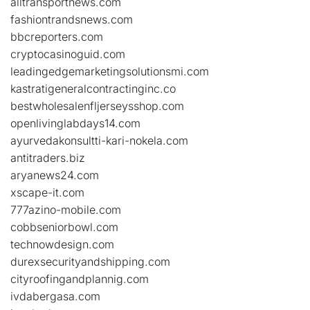
alltransportnews.com
fashiontrandsnews.com
bbcreporters.com
cryptocasinoguid.com
leadingedgemarketingsolutionsmi.com
kastratigeneralcontractinginc.co
bestwholesalenfljerseysshop.com
openlivinglabdays14.com
ayurvedakonsultti-kari-nokela.com
antitraders.biz
aryanews24.com
xscape-it.com
777azino-mobile.com
cobbseniorbowl.com
technowdesign.com
durexsecurityandshipping.com
cityroofingandplannig.com
ivdabergasa.com