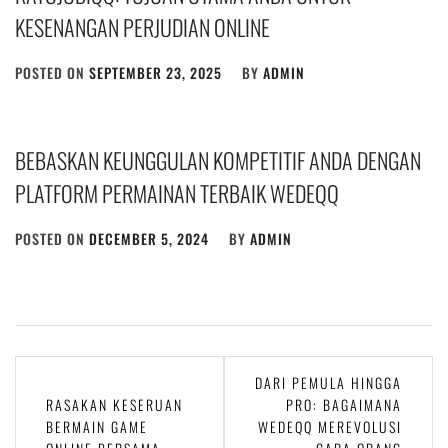
KESENANGAN PERJUDIAN ONLINE
POSTED ON
SEPTEMBER 23, 2025
BY
ADMIN
BEBASKAN KEUNGGULAN KOMPETITIF ANDA DENGAN
PLATFORM PERMAINAN TERBAIK WEDEQQ
POSTED ON
DECEMBER 5, 2024
BY
ADMIN
Post
DARI PEMULA HINGGA
navigation
RASAKAN KESERUAN
PRO: BAGAIMANA
BERMAIN GAME
WEDEQQ MEREVOLUSI