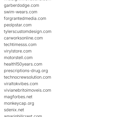
garberdodge.com
swim-wears.com
forgrantedmedia.com
peolpstar.com
tylerscustomdesign.com
carworksonline.com
techtimesss.com
virylstore.com
motorstell.com
health150years.com
prescriptions-drug.org
technocrewsolution.com
viraltokvibes.com
vivianebritoimoveis.com
magforbes.net
monkeycap.org
sdenix.net
amarinhillcrest.com