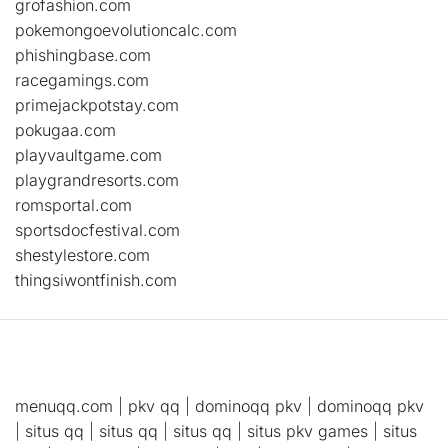
grofashion.com
pokemongoevolutioncalc.com
phishingbase.com
racegamings.com
primejackpotstay.com
pokugaa.com
playvaultgame.com
playgrandresorts.com
romsportal.com
sportsdocfestival.com
shestylestore.com
thingsiwontfinish.com
menuqq.com
|
pkv qq
|
dominoqq pkv
|
dominoqq pkv
|
situs qq
|
situs qq
|
situs qq
|
situs pkv games
|
situs