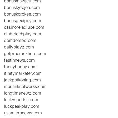
bonusmazijeu.com
bonuskyfojea.com
bonuskorokee.com
bonusgexipoy.com
casinorelaxluxe.com
clubetechplay.com
domdombd.com
dailyplayz.com
getprocrackhere.com
fastinnews.com
fannybanny.com
ifinitymarketer.com
jackpotkoning.com
modlinknetworks.com
longtimenewz.com
luckysportss.com
luckpeakplay.com
usamicronews.com