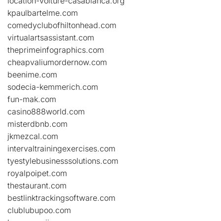
location-voiture-casablanca.org
kpaulbartelme.com
comedyclubofhiltonhead.com
virtualartsassistant.com
theprimeinfographics.com
cheapvaliumordernow.com
beenime.com
sodecia-kemmerich.com
fun-mak.com
casino888world.com
misterdbnb.com
jkmezcal.com
intervaltrainingexercises.com
tyestylebusinesssolutions.com
royalpoipet.com
thestaurant.com
bestlinktrackingsoftware.com
clublubupoo.com