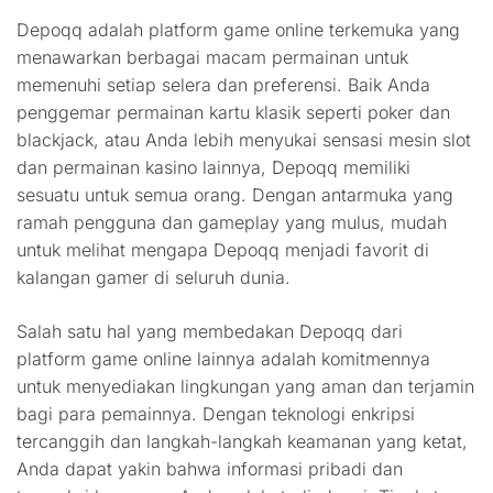
Depoqq adalah platform game online terkemuka yang
menawarkan berbagai macam permainan untuk
memenuhi setiap selera dan preferensi. Baik Anda
penggemar permainan kartu klasik seperti poker dan
blackjack, atau Anda lebih menyukai sensasi mesin slot
dan permainan kasino lainnya, Depoqq memiliki
sesuatu untuk semua orang. Dengan antarmuka yang
ramah pengguna dan gameplay yang mulus, mudah
untuk melihat mengapa Depoqq menjadi favorit di
kalangan gamer di seluruh dunia.
Salah satu hal yang membedakan Depoqq dari
platform game online lainnya adalah komitmennya
untuk menyediakan lingkungan yang aman dan terjamin
bagi para pemainnya. Dengan teknologi enkripsi
tercanggih dan langkah-langkah keamanan yang ketat,
Anda dapat yakin bahwa informasi pribadi dan