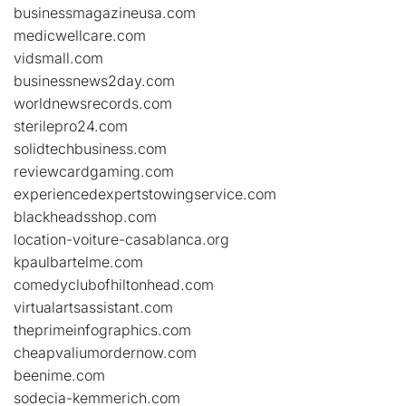
businessmagazineusa.com
medicwellcare.com
vidsmall.com
businessnews2day.com
worldnewsrecords.com
sterilepro24.com
solidtechbusiness.com
reviewcardgaming.com
experiencedexpertstowingservice.com
blackheadsshop.com
location-voiture-casablanca.org
kpaulbartelme.com
comedyclubofhiltonhead.com
virtualartsassistant.com
theprimeinfographics.com
cheapvaliumordernow.com
beenime.com
sodecia-kemmerich.com