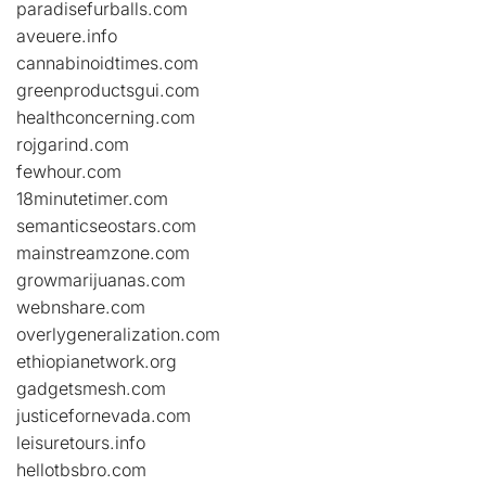
paradisefurballs.com
aveuere.info
cannabinoidtimes.com
greenproductsgui.com
healthconcerning.com
rojgarind.com
fewhour.com
18minutetimer.com
semanticseostars.com
mainstreamzone.com
growmarijuanas.com
webnshare.com
overlygeneralization.com
ethiopianetwork.org
gadgetsmesh.com
justicefornevada.com
leisuretours.info
hellotbsbro.com