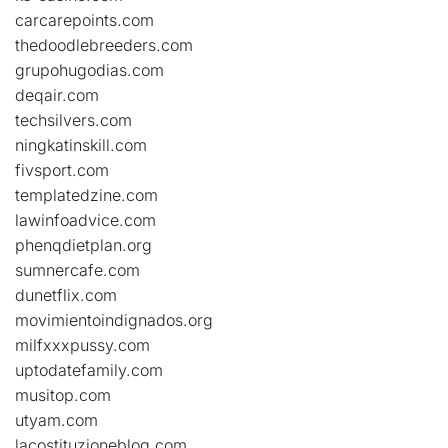
carcarepoints.com
thedoodlebreeders.com
grupohugodias.com
deqair.com
techsilvers.com
ningkatinskill.com
fivsport.com
templatedzine.com
lawinfoadvice.com
phenqdietplan.org
sumnercafe.com
dunetflix.com
movimientoindignados.org
milfxxxpussy.com
uptodatefamily.com
musitop.com
utyam.com
lacostituzioneblog.com