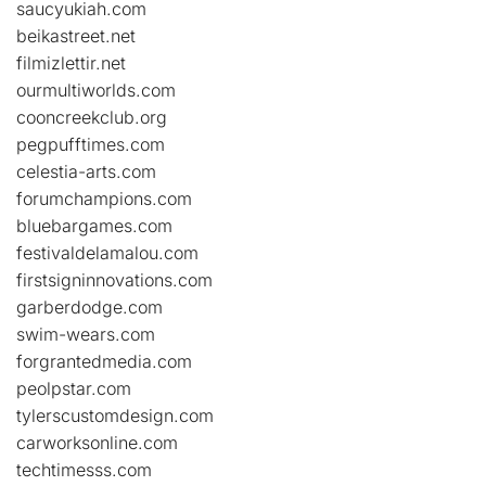
saucyukiah.com
beikastreet.net
filmizlettir.net
ourmultiworlds.com
cooncreekclub.org
pegpufftimes.com
celestia-arts.com
forumchampions.com
bluebargames.com
festivaldelamalou.com
firstsigninnovations.com
garberdodge.com
swim-wears.com
forgrantedmedia.com
peolpstar.com
tylerscustomdesign.com
carworksonline.com
techtimesss.com