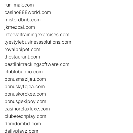
fun-mak.com
casino888world.com
misterdbnb.com
jkmezcal.com
intervaltrainingexercises.com
tyestylebusinesssolutions.com
royalpoipet.com
thestaurant.com
bestlinktrackingsoftware.com
clublubupoo.com
bonusmazijeu.com
bonuskyfojea.com
bonuskorokee.com
bonusgexipoy.com
casinorelaxluxe.com
clubetechplay.com
domdombd.com
dailyplayz.com