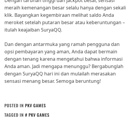
Dengan taruhan tinggi dan jackpot besar, sensasi
meraih kemenangan besar selalu hanya dengan sekali
klik. Bayangkan kegembiraan melihat saldo Anda
meroket setelah putaran besar atau keberuntungan –
itulah keajaiban SuryaQQ.
Dan dengan antarmuka yang ramah pengguna dan
opsi pembayaran yang aman, Anda dapat bermain
dengan tenang karena mengetahui bahwa informasi
Anda aman. Jadi mengapa menunggu? Bergabunglah
dengan SuryaQQ hari ini dan mulailah merasakan
sensasi menang besar. Semoga beruntung!
POSTED IN
PKV GAMES
TAGGED IN
PKV GAMES