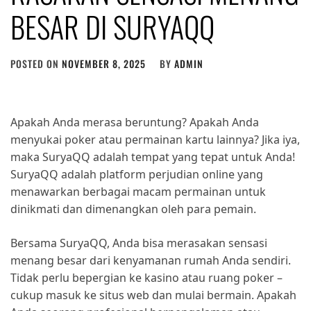
BESAR DI SURYAQQ
POSTED ON
NOVEMBER 8, 2025
BY
ADMIN
Apakah Anda merasa beruntung? Apakah Anda
menyukai poker atau permainan kartu lainnya? Jika iya,
maka SuryaQQ adalah tempat yang tepat untuk Anda!
SuryaQQ adalah platform perjudian online yang
menawarkan berbagai macam permainan untuk
dinikmati dan dimenangkan oleh para pemain.
Bersama SuryaQQ, Anda bisa merasakan sensasi
menang besar dari kenyamanan rumah Anda sendiri.
Tidak perlu bepergian ke kasino atau ruang poker –
cukup masuk ke situs web dan mulai bermain. Apakah