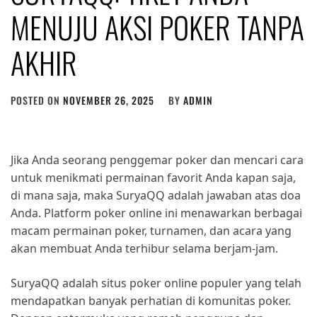
MENUJU AKSI POKER TANPA
AKHIR
POSTED ON
NOVEMBER 26, 2025
BY
ADMIN
Jika Anda seorang penggemar poker dan mencari cara
untuk menikmati permainan favorit Anda kapan saja,
di mana saja, maka SuryaQQ adalah jawaban atas doa
Anda. Platform poker online ini menawarkan berbagai
macam permainan poker, turnamen, dan acara yang
akan membuat Anda terhibur selama berjam-jam.
SuryaQQ adalah situs poker online populer yang telah
mendapatkan banyak perhatian di komunitas poker.