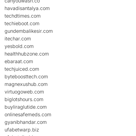
canyouwash.co
havadisantalya.com
techdtimes.com
techieboot.com
gundembalikesir.com
itechar.com
yesbold.com
healthhubzone.com
ebaraat.com
techjuiced.com
byteboosttech.com
magnexushub.com
virtuogoweb.com
biglotshours.com
buyliraglutide.com
onlinesafemeds.com
gyanibhandar.com
ufabetwarp.biz