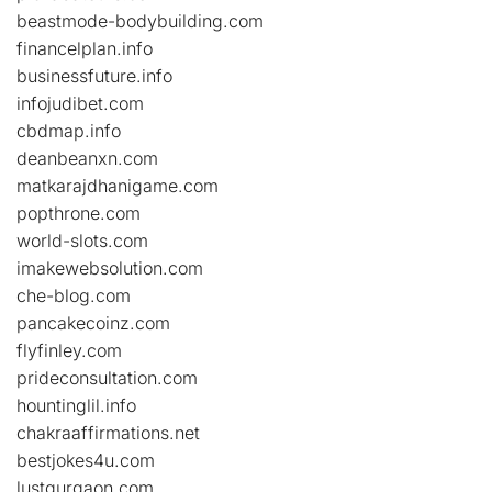
beastmode-bodybuilding.com
financelplan.info
businessfuture.info
infojudibet.com
cbdmap.info
deanbeanxn.com
matkarajdhanigame.com
popthrone.com
world-slots.com
imakewebsolution.com
che-blog.com
pancakecoinz.com
flyfinley.com
prideconsultation.com
hountinglil.info
chakraaffirmations.net
bestjokes4u.com
lustgurgaon.com