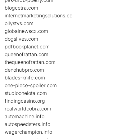
pak-urdu-poetry.com
blogcetra.com
internetmarketingsolutions.co
ollystvs.com
globalnewscx.com
dogslives.com
pdfbookplanet.com
queenofrattan.com
thequeenofrattan.com
denohubpro.com
blades-knife.com
one-piece-spoiler.com
studiooneiota.com
findingcasino.org
realworldcobra.com
automachine.info
autospeedsters.info
wagerchampion.info