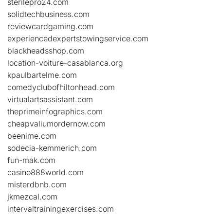
sterilepro24.com
solidtechbusiness.com
reviewcardgaming.com
experiencedexpertstowingservice.com
blackheadsshop.com
location-voiture-casablanca.org
kpaulbartelme.com
comedyclubofhiltonhead.com
virtualartsassistant.com
theprimeinfographics.com
cheapvaliumordernow.com
beenime.com
sodecia-kemmerich.com
fun-mak.com
casino888world.com
misterdbnb.com
jkmezcal.com
intervaltrainingexercises.com