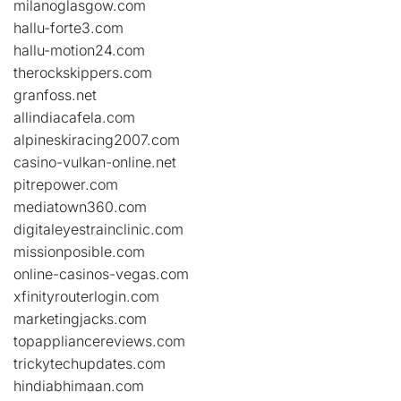
milanoglasgow.com
hallu-forte3.com
hallu-motion24.com
therockskippers.com
granfoss.net
allindiacafela.com
alpineskiracing2007.com
casino-vulkan-online.net
pitrepower.com
mediatown360.com
digitaleyestrainclinic.com
missionposible.com
online-casinos-vegas.com
xfinityrouterlogin.com
marketingjacks.com
topappliancereviews.com
trickytechupdates.com
hindiabhimaan.com