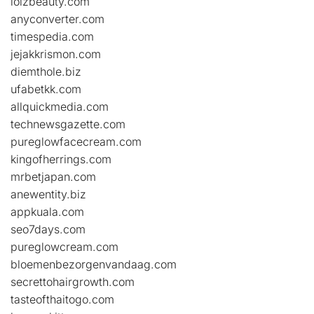
loizbeauty.com
anyconverter.com
timespedia.com
jejakkrismon.com
diemthole.biz
ufabetkk.com
allquickmedia.com
technewsgazette.com
pureglowfacecream.com
kingofherrings.com
mrbetjapan.com
anewentity.biz
appkuala.com
seo7days.com
pureglowcream.com
bloemenbezorgenvandaag.com
secrettohairgrowth.com
tasteofthaitogo.com