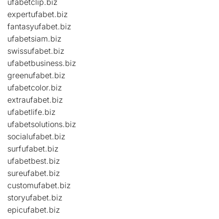
ufabetclip.biz
expertufabet.biz
fantasyufabet.biz
ufabetsiam.biz
swissufabet.biz
ufabetbusiness.biz
greenufabet.biz
ufabetcolor.biz
extraufabet.biz
ufabetlife.biz
ufabetsolutions.biz
socialufabet.biz
surfufabet.biz
ufabetbest.biz
sureufabet.biz
customufabet.biz
storyufabet.biz
epicufabet.biz