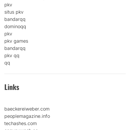
pkv
situs pkv
bandarqq
dominoqq
pkv
pkv games
bandarqq
pkv qq
qq
Links
baeckereiweber.com
peoplemagazine.info
techashes.com