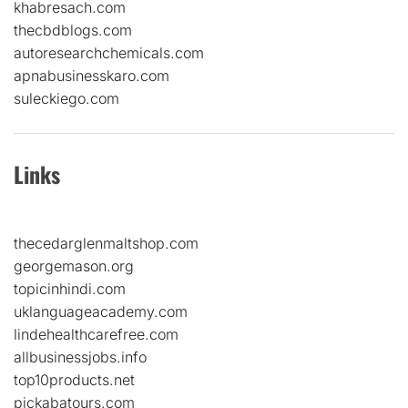
khabresach.com
thecbdblogs.com
autoresearchchemicals.com
apnabusinesskaro.com
suleckiego.com
Links
thecedarglenmaltshop.com
georgemason.org
topicinhindi.com
uklanguageacademy.com
lindehealthcarefree.com
allbusinessjobs.info
top10products.net
pickabatours.com