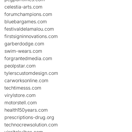
celestia-arts.com
forumchampions.com
bluebargames.com
festivaldelamalou.com
firstsigninnovations.com
garberdodge.com
swim-wears.com
forgrantedmedia.com
peolpstar.com
tylerscustomdesign.com
carworksonline.com
techtimesss.com
virylstore.com
motorstell.com
health150years.com
prescriptions-drug.org
technocrewsolution.com