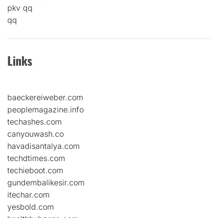
pkv qq
qq
Links
baeckereiweber.com
peoplemagazine.info
techashes.com
canyouwash.co
havadisantalya.com
techdtimes.com
techieboot.com
gundembalikesir.com
itechar.com
yesbold.com