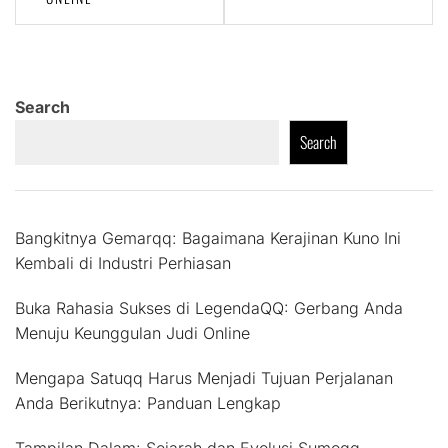
Search
Search
Bangkitnya Gemarqq: Bagaimana Kerajinan Kuno Ini
Kembali di Industri Perhiasan
Buka Rahasia Sukses di LegendaQQ: Gerbang Anda
Menuju Keunggulan Judi Online
Mengapa Satuqq Harus Menjadi Tujuan Perjalanan
Anda Berikutnya: Panduan Lengkap