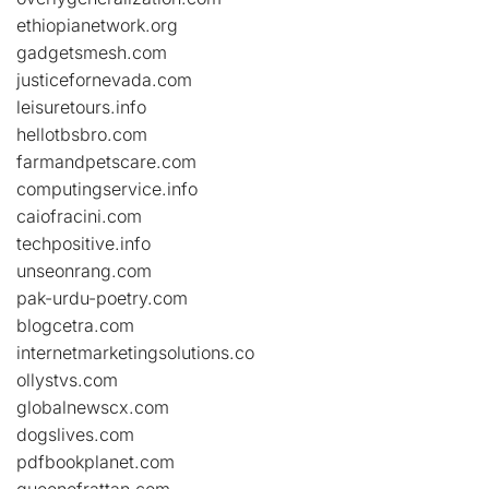
ethiopianetwork.org
gadgetsmesh.com
justicefornevada.com
leisuretours.info
hellotbsbro.com
farmandpetscare.com
computingservice.info
caiofracini.com
techpositive.info
unseonrang.com
pak-urdu-poetry.com
blogcetra.com
internetmarketingsolutions.co
ollystvs.com
globalnewscx.com
dogslives.com
pdfbookplanet.com