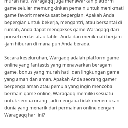
murah hati, Waragaqq juga menawarkan platform
game seluler, memungkinkan pemain untuk menikmati
game favorit mereka saat bepergian. Apakah Anda
bepergian untuk bekerja, mengantri, atau bersantai di
rumah, Anda dapat mengakses game Waragaqq dari
ponsel cerdas atau tablet Anda dan menikmati berjam
-jam hiburan di mana pun Anda berada.
Secara keseluruhan, Wargaqq adalah platform game
online yang fantastis yang menawarkan beragam
game, bonus yang murah hati, dan lingkungan game
yang aman dan aman. Apakah Anda seorang gamer
berpengalaman atau pemula yang ingin mencoba
bermain game online, Waragaqq memiliki sesuatu
untuk semua orang. Jadi mengapa tidak menemukan
dunia yang menarik dari permainan online dengan
Waragaqq hari ini?