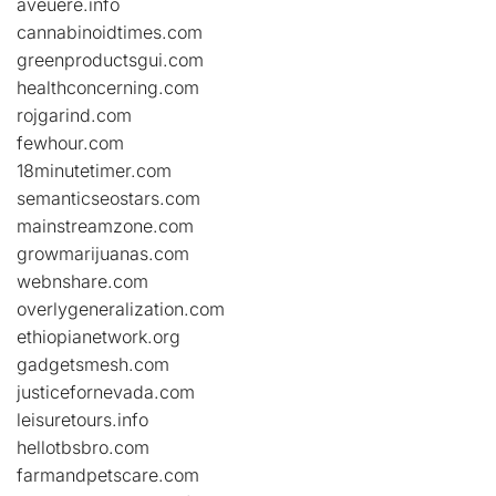
aveuere.info
cannabinoidtimes.com
greenproductsgui.com
healthconcerning.com
rojgarind.com
fewhour.com
18minutetimer.com
semanticseostars.com
mainstreamzone.com
growmarijuanas.com
webnshare.com
overlygeneralization.com
ethiopianetwork.org
gadgetsmesh.com
justicefornevada.com
leisuretours.info
hellotbsbro.com
farmandpetscare.com