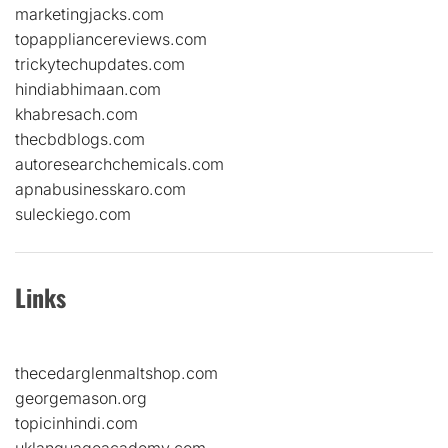
marketingjacks.com
topappliancereviews.com
trickytechupdates.com
hindiabhimaan.com
khabresach.com
thecbdblogs.com
autoresearchchemicals.com
apnabusinesskaro.com
suleckiego.com
Links
thecedarglenmaltshop.com
georgemason.org
topicinhindi.com