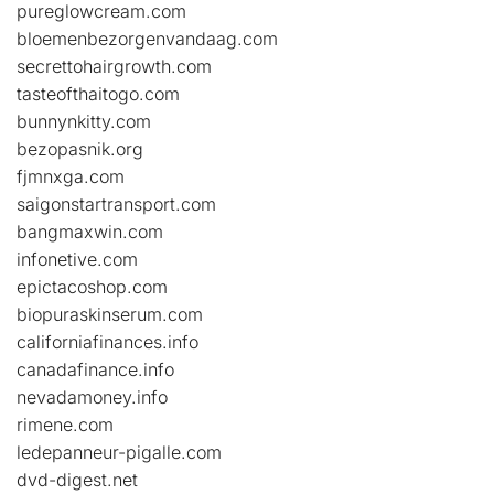
pureglowcream.com
bloemenbezorgenvandaag.com
secrettohairgrowth.com
tasteofthaitogo.com
bunnynkitty.com
bezopasnik.org
fjmnxga.com
saigonstartransport.com
bangmaxwin.com
infonetive.com
epictacoshop.com
biopuraskinserum.com
californiafinances.info
canadafinance.info
nevadamoney.info
rimene.com
ledepanneur-pigalle.com
dvd-digest.net