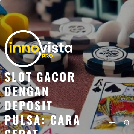
Skip
to
content
SLOT GACOR
DENGAN
DEPOSIT
PULSA: CARA
Primary
CEPAT
Menu