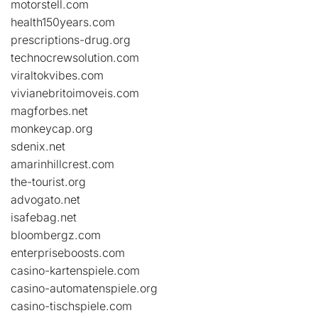
motorstell.com
health150years.com
prescriptions-drug.org
technocrewsolution.com
viraltokvibes.com
vivianebritoimoveis.com
magforbes.net
monkeycap.org
sdenix.net
amarinhillcrest.com
the-tourist.org
advogato.net
isafebag.net
bloombergz.com
enterpriseboosts.com
casino-kartenspiele.com
casino-automatenspiele.org
casino-tischspiele.com