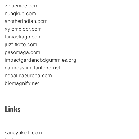
zhitiemoe.com
nungkub.com
anotherindian.com
xylemcider.com
taniaetiago.com
juzfitketo.com
pasomaga.com
impactgardencbdgummies.org
naturesstimulantcbd.net
nopalinaeuropa.com
biomagnify.net
Links
saucyukiah.com