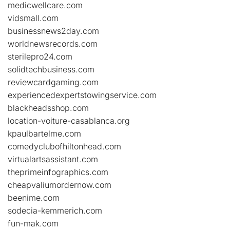
medicwellcare.com
vidsmall.com
businessnews2day.com
worldnewsrecords.com
sterilepro24.com
solidtechbusiness.com
reviewcardgaming.com
experiencedexpertstowingservice.com
blackheadsshop.com
location-voiture-casablanca.org
kpaulbartelme.com
comedyclubofhiltonhead.com
virtualartsassistant.com
theprimeinfographics.com
cheapvaliumordernow.com
beenime.com
sodecia-kemmerich.com
fun-mak.com