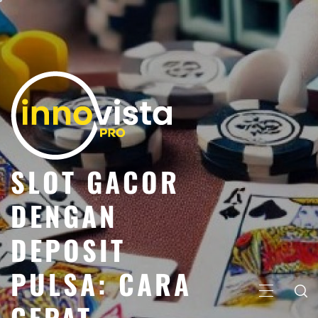
Skip
to
content
SLOT GACOR
DENGAN
DEPOSIT
PULSA: CARA
Primary
CEPAT
Menu