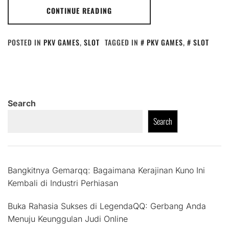
CONTINUE READING
POSTED IN
PKV GAMES
,
SLOT
TAGGED IN
PKV GAMES
,
SLOT
Search
Search
Bangkitnya Gemarqq: Bagaimana Kerajinan Kuno Ini
Kembali di Industri Perhiasan
Buka Rahasia Sukses di LegendaQQ: Gerbang Anda
Menuju Keunggulan Judi Online