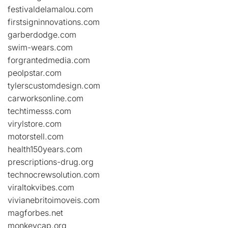
festivaldelamalou.com
firstsigninnovations.com
garberdodge.com
swim-wears.com
forgrantedmedia.com
peolpstar.com
tylerscustomdesign.com
carworksonline.com
techtimesss.com
virylstore.com
motorstell.com
health150years.com
prescriptions-drug.org
technocrewsolution.com
viraltokvibes.com
vivianebritoimoveis.com
magforbes.net
monkeycap.org