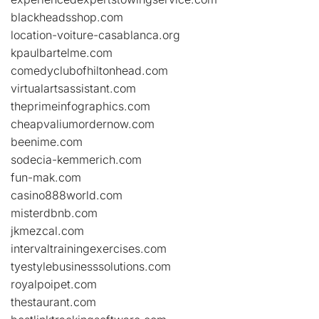
blackheadsshop.com
location-voiture-casablanca.org
kpaulbartelme.com
comedyclubofhiltonhead.com
virtualartsassistant.com
theprimeinfographics.com
cheapvaliumordernow.com
beenime.com
sodecia-kemmerich.com
fun-mak.com
casino888world.com
misterdbnb.com
jkmezcal.com
intervaltrainingexercises.com
tyestylebusinesssolutions.com
royalpoipet.com
thestaurant.com