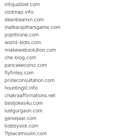
infojudibet.com
cbdmap.info
deanbeanxn.com
matkarajdhanigame.com
popthrone.com
world-slots.com
imakewebsolution.com
che-blog.com
pancakecoinz.com
flyfinley.com
prideconsultation.com
hountinglil.info
chakraaffirmations.net
bestjokes4u.com
lustgurgaon.com
geniejaar.com
bobbyslot.com
11placemoulin.com