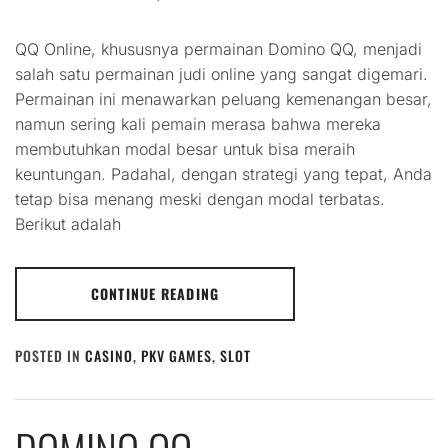
QQ Online, khususnya permainan Domino QQ, menjadi
salah satu permainan judi online yang sangat digemari.
Permainan ini menawarkan peluang kemenangan besar,
namun sering kali pemain merasa bahwa mereka
membutuhkan modal besar untuk bisa meraih
keuntungan. Padahal, dengan strategi yang tepat, Anda
tetap bisa menang meski dengan modal terbatas.
Berikut adalah
CONTINUE READING
POSTED IN
CASINO
,
PKV GAMES
,
SLOT