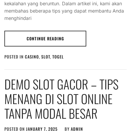
kekalahan yang beruntun. Dalam artikel ini, kami akan
membahas beberapa tips yang dapat membantu Anda
menghindari
CONTINUE READING
POSTED IN
CASINO
,
SLOT
,
TOGEL
DEMO SLOT GACOR – TIPS
MENANG DI SLOT ONLINE
TANPA MODAL BESAR
POSTED ON
JANUARY 7, 2025
BY
ADMIN