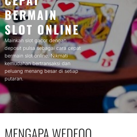
BERMAIN
SLOT ONLINE
Mainkan slot gacor dengan
deposit pulsa sebagai cara cepat
bermain slot online. Nikmati
kemudahan bertransaksi dan
peluang menang besar di setiap
putaran.
MENGAPA WEDEQQ