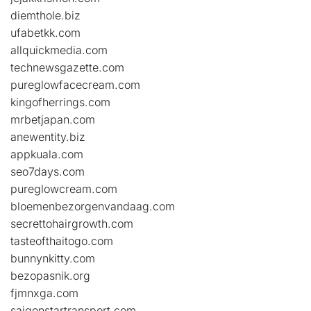
diemthole.biz
ufabetkk.com
allquickmedia.com
technewsgazette.com
pureglowfacecream.com
kingofherrings.com
mrbetjapan.com
anewentity.biz
appkuala.com
seo7days.com
pureglowcream.com
bloemenbezorgenvandaag.com
secrettohairgrowth.com
tasteofthaitogo.com
bunnynkitty.com
bezopasnik.org
fjmnxga.com
saigonstartransport.com