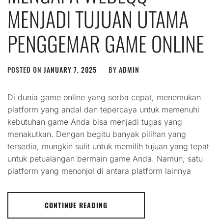
MENJADI TUJUAN UTAMA
PENGGEMAR GAME ONLINE
POSTED ON
JANUARY 7, 2025
BY
ADMIN
Di dunia game online yang serba cepat, menemukan
platform yang andal dan tepercaya untuk memenuhi
kebutuhan game Anda bisa menjadi tugas yang
menakutkan. Dengan begitu banyak pilihan yang
tersedia, mungkin sulit untuk memilih tujuan yang tepat
untuk petualangan bermain game Anda. Namun, satu
platform yang menonjol di antara platform lainnya
CONTINUE READING