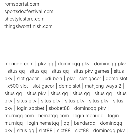
romsportal.com
sportsdocfestival.com
shestylestore.com
thingsiwontfinish.com
menuqq.com
|
pkv qq
|
dominoqq pkv
|
dominoqq pkv
|
situs qq
|
situs qq
|
situs qq
|
situs pkv games
|
situs
pkv
|
slot gacor
|
judi bola
|
pkv
|
slot gacor
|
demo slot
|
x500 slot
|
slot gacor
|
demo slot
|
mahjong ways 2
|
situs qq
|
situs pkv
|
situs qq
|
situs qq
|
situs qq
|
situs
pkv
|
situs pkv
|
situs pkv
|
situs pkv
|
situs pkv
|
situs
pkv
|
login sbobet
|
sbobet88
|
dominoqq pkv
|
murniqq.com
|
hematqq.com
|
login menuqq
|
login
murniqq
|
login hematqq
|
qq
|
bandarqq
|
dominoqq
pkv
|
situs qq
|
slot88
|
slot88
|
slot88
|
dominoqq pkv
|