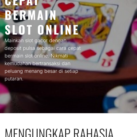
BERMAIN
SLOT ONLINE
Mainkan slot gacor dengan
deposit pulsa sebagai cara cepat
bermain slot online. Nikmati
kemudahan bertransaksi dan
peluang menang besar di setiap
putaran.
MENGUNGKAP RAHASIA