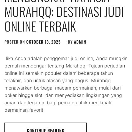
MURAHQQ: DESTINASI JUDI
ONLINE TERBAIK
POSTED ON
OCTOBER 13, 2025
BY
ADMIN
Jika Anda adalah penggemar judi online, Anda mungkin
pernah mendengar tentang Murahqq. Tujuan perjudian
online ini semakin populer dalam beberapa tahun
terakhir, dan untuk alasan yang bagus. Murahqq
menawarkan berbagai macam permainan, mulai dari
poker hingga slot, dan menyediakan lingkungan yang
aman dan terjamin bagi pemain untuk menikmati
permainan favorit
CONTINUE READING