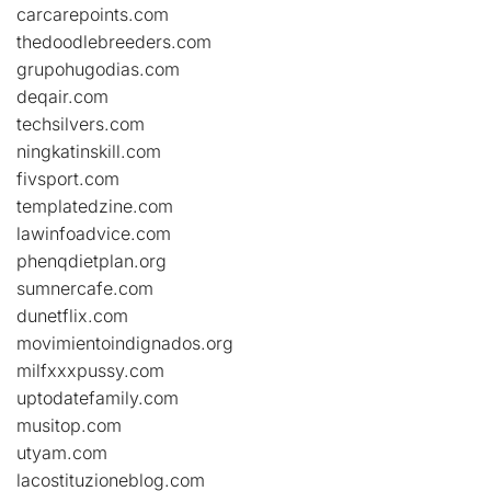
carcarepoints.com
thedoodlebreeders.com
grupohugodias.com
deqair.com
techsilvers.com
ningkatinskill.com
fivsport.com
templatedzine.com
lawinfoadvice.com
phenqdietplan.org
sumnercafe.com
dunetflix.com
movimientoindignados.org
milfxxxpussy.com
uptodatefamily.com
musitop.com
utyam.com
lacostituzioneblog.com