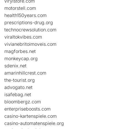
virylstore.com
motorstell.com
health150years.com
prescriptions-drug.org
technocrewsolution.com
viraltokvibes.com
vivianebritoimoveis.com
magforbes.net
monkeycap.org
sdenix.net
amarinhillcrest.com
the-tourist.org
advogato.net
isafebag.net
bloombergz.com
enterpriseboosts.com
casino-kartenspiele.com
casino-automatenspiele.org