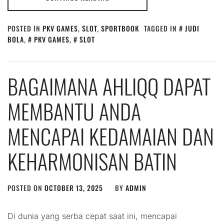
POSTED IN
PKV GAMES
,
SLOT
,
SPORTBOOK
TAGGED IN
JUDI
BOLA
,
PKV GAMES
,
SLOT
BAGAIMANA AHLIQQ DAPAT
MEMBANTU ANDA
MENCAPAI KEDAMAIAN DAN
KEHARMONISAN BATIN
POSTED ON
OCTOBER 13, 2025
BY
ADMIN
Di dunia yang serba cepat saat ini, mencapai