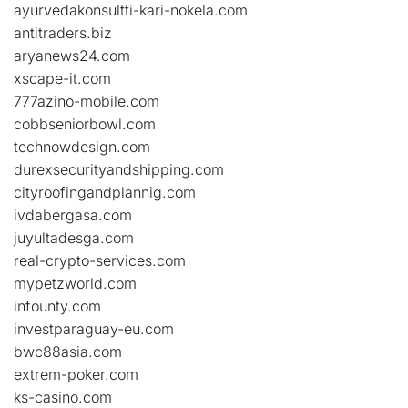
ayurvedakonsultti-kari-nokela.com
antitraders.biz
aryanews24.com
xscape-it.com
777azino-mobile.com
cobbseniorbowl.com
technowdesign.com
durexsecurityandshipping.com
cityroofingandplannig.com
ivdabergasa.com
juyultadesga.com
real-crypto-services.com
mypetzworld.com
infounty.com
investparaguay-eu.com
bwc88asia.com
extrem-poker.com
ks-casino.com