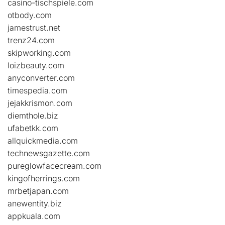
casino-tischspiele.com
otbody.com
jamestrust.net
trenz24.com
skipworking.com
loizbeauty.com
anyconverter.com
timespedia.com
jejakkrismon.com
diemthole.biz
ufabetkk.com
allquickmedia.com
technewsgazette.com
pureglowfacecream.com
kingofherrings.com
mrbetjapan.com
anewentity.biz
appkuala.com