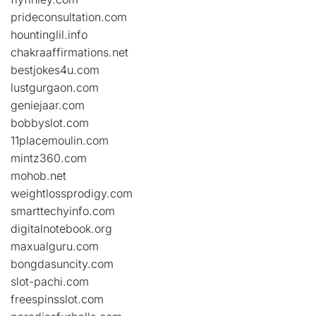
prideconsultation.com
hountinglil.info
chakraaffirmations.net
bestjokes4u.com
lustgurgaon.com
geniejaar.com
bobbyslot.com
11placemoulin.com
mintz360.com
mohob.net
weightlossprodigy.com
smarttechyinfo.com
digitalnotebook.org
maxualguru.com
bongdasuncity.com
slot-pachi.com
freespinsslot.com