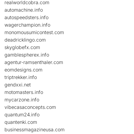
realworldcobra.com
automachine.info
autospeedsters.info
wagerchampion.info
monomousumicontest.com
deadricklingo.com
skyglobefx.com
gamblespherex.info
agentur-ramsenthaler.com
eomdesigns.com
triptrekker.info
gendxxi.net
motomasters.info
mycarzone.info
vibecasaconcepts.com
quantum24.info
quantenki.com
businessmagazineusa.com