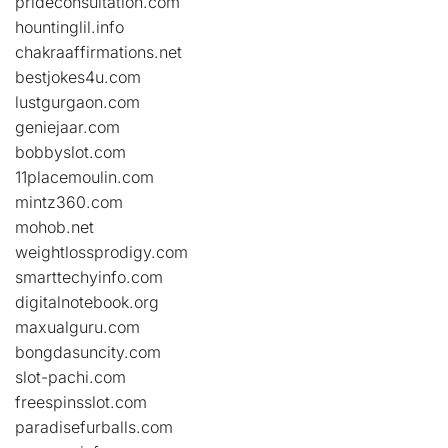
prideconsultation.com
hountinglil.info
chakraaffirmations.net
bestjokes4u.com
lustgurgaon.com
geniejaar.com
bobbyslot.com
11placemoulin.com
mintz360.com
mohob.net
weightlossprodigy.com
smarttechyinfo.com
digitalnotebook.org
maxualguru.com
bongdasuncity.com
slot-pachi.com
freespinsslot.com
paradisefurballs.com