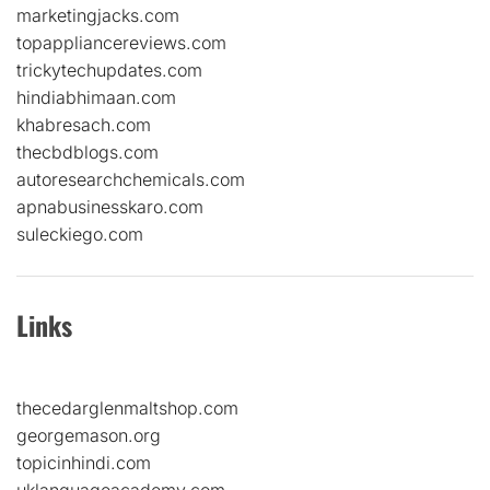
marketingjacks.com
topappliancereviews.com
trickytechupdates.com
hindiabhimaan.com
khabresach.com
thecbdblogs.com
autoresearchchemicals.com
apnabusinesskaro.com
suleckiego.com
Links
thecedarglenmaltshop.com
georgemason.org
topicinhindi.com