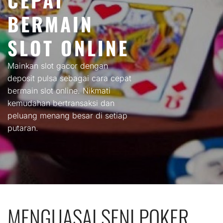
BERMAIN
SLOT ONLINE
Mainkan slot gacor dengan
deposit pulsa sebagai cara cepat
bermain slot online. Nikmati
kemudahan bertransaksi dan
peluang menang besar di setiap
putaran.
MENGUASAI SENI POKER