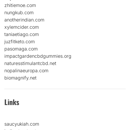
zhitiemoe.com
nungkub.com
anotherindian.com
xylemcider.com
taniaetiago.com
juzfitketo.com
pasomaga.com
impactgardencbdgummies.org
naturesstimulantcbd.net
nopalinaeuropa.com
biomagnify.net
Links
saucyukiah.com