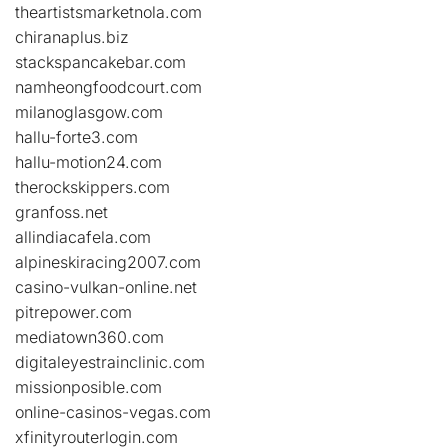
theartistsmarketnola.com
chiranaplus.biz
stackspancakebar.com
namheongfoodcourt.com
milanoglasgow.com
hallu-forte3.com
hallu-motion24.com
therockskippers.com
granfoss.net
allindiacafela.com
alpineskiracing2007.com
casino-vulkan-online.net
pitrepower.com
mediatown360.com
digitaleyestrainclinic.com
missionposible.com
online-casinos-vegas.com
xfinityrouterlogin.com