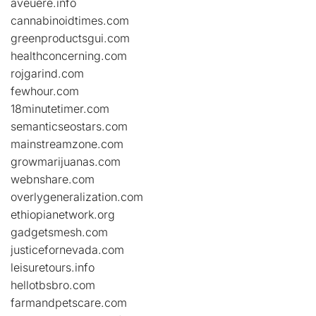
aveuere.info
cannabinoidtimes.com
greenproductsgui.com
healthconcerning.com
rojgarind.com
fewhour.com
18minutetimer.com
semanticseostars.com
mainstreamzone.com
growmarijuanas.com
webnshare.com
overlygeneralization.com
ethiopianetwork.org
gadgetsmesh.com
justicefornevada.com
leisuretours.info
hellotbsbro.com
farmandpetscare.com