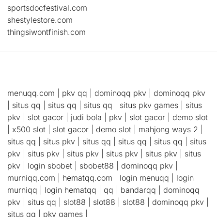
sportsdocfestival.com
shestylestore.com
thingsiwontfinish.com
menuqq.com
|
pkv qq
|
dominoqq pkv
|
dominoqq pkv
|
situs qq
|
situs qq
|
situs qq
|
situs pkv games
|
situs
pkv
|
slot gacor
|
judi bola
|
pkv
|
slot gacor
|
demo slot
|
x500 slot
|
slot gacor
|
demo slot
|
mahjong ways 2
|
situs qq
|
situs pkv
|
situs qq
|
situs qq
|
situs qq
|
situs
pkv
|
situs pkv
|
situs pkv
|
situs pkv
|
situs pkv
|
situs
pkv
|
login sbobet
|
sbobet88
|
dominoqq pkv
|
murniqq.com
|
hematqq.com
|
login menuqq
|
login
murniqq
|
login hematqq
|
qq
|
bandarqq
|
dominoqq
pkv
|
situs qq
|
slot88
|
slot88
|
slot88
|
dominoqq pkv
|
situs qq
|
pkv games
|