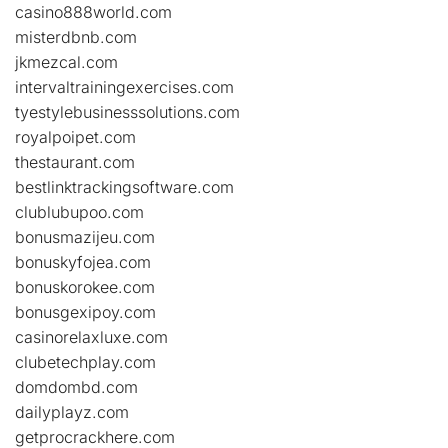
casino888world.com
misterdbnb.com
jkmezcal.com
intervaltrainingexercises.com
tyestylebusinesssolutions.com
royalpoipet.com
thestaurant.com
bestlinktrackingsoftware.com
clublubupoo.com
bonusmazijeu.com
bonuskyfojea.com
bonuskorokee.com
bonusgexipoy.com
casinorelaxluxe.com
clubetechplay.com
domdombd.com
dailyplayz.com
getprocrackhere.com