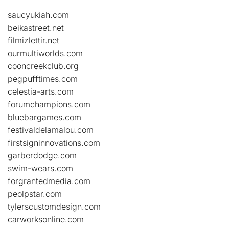
saucyukiah.com
beikastreet.net
filmizlettir.net
ourmultiworlds.com
cooncreekclub.org
pegpufftimes.com
celestia-arts.com
forumchampions.com
bluebargames.com
festivaldelamalou.com
firstsigninnovations.com
garberdodge.com
swim-wears.com
forgrantedmedia.com
peolpstar.com
tylerscustomdesign.com
carworksonline.com