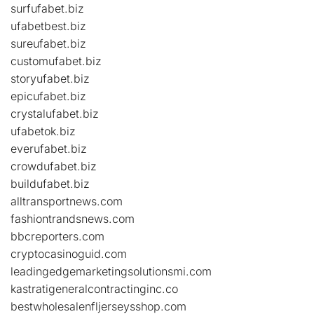
surfufabet.biz
ufabetbest.biz
sureufabet.biz
customufabet.biz
storyufabet.biz
epicufabet.biz
crystalufabet.biz
ufabetok.biz
everufabet.biz
crowdufabet.biz
buildufabet.biz
alltransportnews.com
fashiontrandsnews.com
bbcreporters.com
cryptocasinoguid.com
leadingedgemarketingsolutionsmi.com
kastratigeneralcontractinginc.co
bestwholesalenfljerseysshop.com