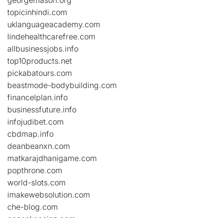
georgemason.org
topicinhindi.com
uklanguageacademy.com
lindehealthcarefree.com
allbusinessjobs.info
top10products.net
pickabatours.com
beastmode-bodybuilding.com
financelplan.info
businessfuture.info
infojudibet.com
cbdmap.info
deanbeanxn.com
matkarajdhanigame.com
popthrone.com
world-slots.com
imakewebsolution.com
che-blog.com