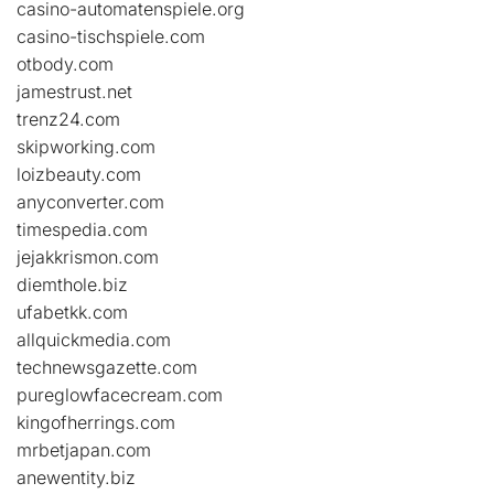
casino-automatenspiele.org
casino-tischspiele.com
otbody.com
jamestrust.net
trenz24.com
skipworking.com
loizbeauty.com
anyconverter.com
timespedia.com
jejakkrismon.com
diemthole.biz
ufabetkk.com
allquickmedia.com
technewsgazette.com
pureglowfacecream.com
kingofherrings.com
mrbetjapan.com
anewentity.biz