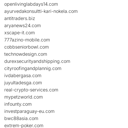
openlivinglabdays14.com
ayurvedakonsultti-kari-nokela.com
antitraders.biz
aryanews24.com
xscape-it.com
777azino-mobile.com
cobbseniorbowl.com
technowdesign.com
durexsecurityandshipping.com
cityroofingandplannig.com
ivdabergasa.com
juyultadesga.com
real-crypto-services.com
mypetzworld.com
infounty.com
investparaguay-eu.com
bwc88asia.com
extrem-poker.com