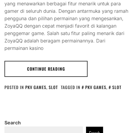
yang menawarkan berbagai fitur menarik untuk para
gamer di seluruh dunia. Dengan antarmuka yang ramah
pengguna dan pilihan permainan yang mengesankan,
ZoyaQQ dengan cepat menjadi favorit di kalangan
penggemar game. Salah satu fitur paling menarik dari
ZoyaQQ adalah beragam permainannya. Dari
permainan kasino
CONTINUE READING
POSTED IN
PKV GAMES
,
SLOT
TAGGED IN
PKV GAMES
,
SLOT
Search