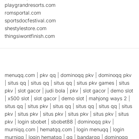
playgrandresorts.com
romsportal.com
sportsdocfestival.com
shestylestore.com
thingsiwontfinish.com
menuqq.com
|
pkv qq
|
dominoqq pkv
|
dominoqq pkv
|
situs qq
|
situs qq
|
situs qq
|
situs pkv games
|
situs
pkv
|
slot gacor
|
judi bola
|
pkv
|
slot gacor
|
demo slot
|
x500 slot
|
slot gacor
|
demo slot
|
mahjong ways 2
|
situs qq
|
situs pkv
|
situs qq
|
situs qq
|
situs qq
|
situs
pkv
|
situs pkv
|
situs pkv
|
situs pkv
|
situs pkv
|
situs
pkv
|
login sbobet
|
sbobet88
|
dominoqq pkv
|
murniqq.com
|
hematqq.com
|
login menuqq
|
login
murniqq
|
login hematqq
|
qq
|
bandarqq
|
dominoqq